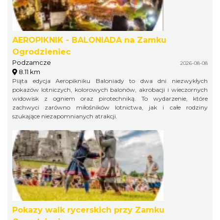
AEROPIKNIK - BALONIADA na Zamku
Ogrodzieniec
Podzamcze
2026-08-08
8.11 km
Piąta edycja Aeropikniku Baloniady to dwa dni niezwykłych
pokazów lotniczych, kolorowych balonów, akrobacji i wieczornych
widowisk z ogniem oraz pirotechniką. To wydarzenie, które
zachwyci zarówno miłośników lotnictwa, jak i całe rodziny
szukające niezapomnianych atrakcji.
Pokazy walk rycerskich przy Zamku