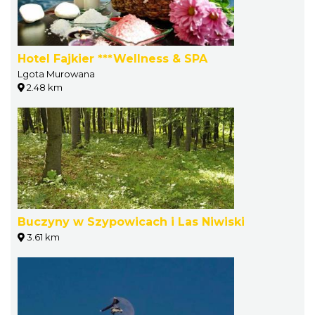
Hotel Fajkier ***Wellness & SPA
Lgota Murowana
2.48 km
Buczyny w Szypowicach i Las Niwiski
3.61 km