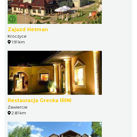
Zajazd Hetman
Kroczyce
1.91 km
Restauracja Grecka IRINI
Zawiercie
2.81 km