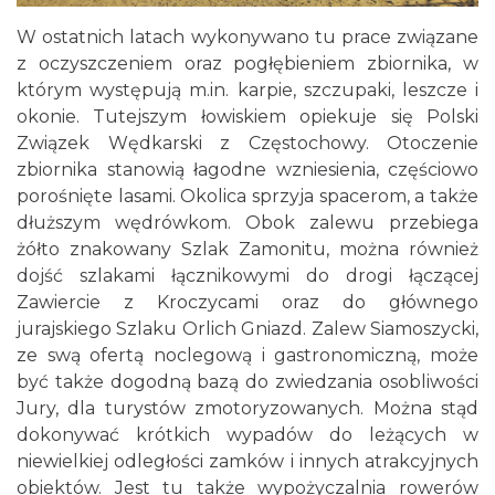
W ostatnich latach wykonywano tu prace związane
z oczyszczeniem oraz pogłębieniem zbiornika, w
którym występują m.in. karpie, szczupaki, leszcze i
okonie. Tutejszym łowiskiem opiekuje się Polski
Związek Wędkarski z Częstochowy. Otoczenie
zbiornika stanowią łagodne wzniesienia, częściowo
porośnięte lasami. Okolica sprzyja spacerom, a także
dłuższym wędrówkom. Obok zalewu przebiega
żółto znakowany Szlak Zamonitu, można również
dojść szlakami łącznikowymi do drogi łączącej
Zawiercie z Kroczycami oraz do głównego
jurajskiego Szlaku Orlich Gniazd. Zalew Siamoszycki,
ze swą ofertą noclegową i gastronomiczną, może
być także dogodną bazą do zwiedzania osobliwości
Jury, dla turystów zmotoryzowanych. Można stąd
dokonywać krótkich wypadów do leżących w
niewielkiej odległości zamków i innych atrakcyjnych
obiektów. Jest tu także wypożyczalnia rowerów