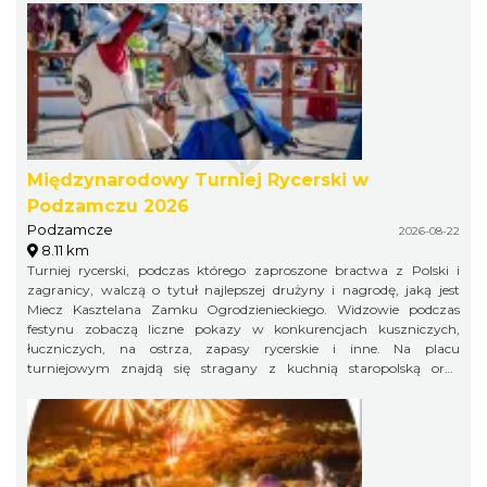
Międzynarodowy Turniej Rycerski w
Podzamczu 2026
Podzamcze
2026-08-22
8.11 km
Turniej rycerski, podczas którego zaproszone bractwa z Polski i
zagranicy, walczą o tytuł najlepszej drużyny i nagrodę, jaką jest
Miecz Kasztelana Zamku Ogrodzienieckiego. Widzowie podczas
festynu zobaczą liczne pokazy w konkurencjach kuszniczych,
łuczniczych, na ostrza, zapasy rycerskie i inne. Na placu
turniejowym znajdą się stragany z kuchnią staropolską oraz
warsztaty rzemieślnicze.