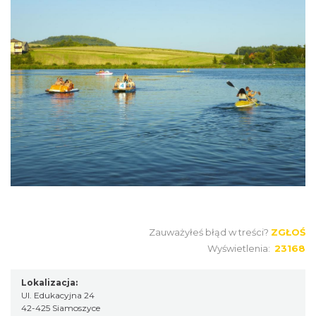
Zauważyłeś błąd w treści?
ZGŁOŚ
Wyświetlenia:
23168
Lokalizacja:
Ul. Edukacyjna 24
42-425 Siamoszyce