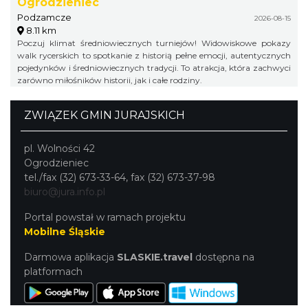
Ogrodzieniec
Podzamcze
2026-08-15
8.11 km
Poczuj klimat średniowiecznych turniejów! Widowiskowe pokazy
walk rycerskich to spotkanie z historią pełne emocji, autentycznych
pojedynków i średniowiecznych tradycji. To atrakcja, która zachwyci
zarówno miłośników historii, jak i całe rodziny.
ZWIĄZEK GMIN JURAJSKICH
pl. Wolności 42
Ogrodzieniec
tel./fax (32) 673-33-64, fax (32) 673-37-98
biuro@jura.info.pl
Portal powstał w ramach projektu
Mobilne Śląskie
Darmowa aplikacja
SLASKIE.travel
dostępna na
platformach