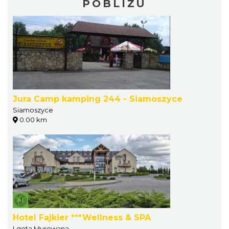
POBLIŻU
Jura Camp kamping 244 - Siamoszyce
Siamoszyce
0.00 km
Hotel Fajkier ***Wellness & SPA
Lgota Murowana