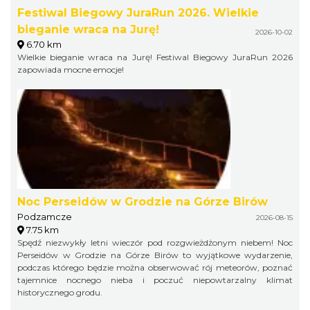
Festiwal Biegowy JuraRun 2026. Wielkie
bieganie wraca na Jurę!
2026-10-02
6.70 km
Wielkie bieganie wraca na Jurę! Festiwal Biegowy JuraRun 2026
zapowiada mocne emocje!
Noc Perseidów w Grodzie na Górze Birów
Podzamcze
2026-08-15
7.75 km
Spędź niezwykły letni wieczór pod rozgwieżdżonym niebem! Noc
Perseidów w Grodzie na Górze Birów to wyjątkowe wydarzenie,
podczas którego będzie można obserwować rój meteorów, poznać
tajemnice nocnego nieba i poczuć niepowtarzalny klimat
historycznego grodu.