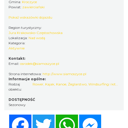
Gmina:
Kroczyce
Powiat:
zawierciański
Pokaż wskazówki dojazdu
Region turystyczny:
Jura Krakowsko-Częstochowska
Lokalizacja:
Nad wodą
Kategoria:
Aktywnie
Kontakt:
Email:
osrodek@siamoszyce.pl
Strona internetowa:
http://www.siamoszyce.pl
Informacje ogólne:
Rodzaj
Rower
,
Kajak, Kanoe
,
Żeglarstwo
,
Windsurfing i kitesurfing
obiektu:
DOSTĘPNOŚĆ
Sezonowy
Facebook
Twitter
WhatsApp
Messenger