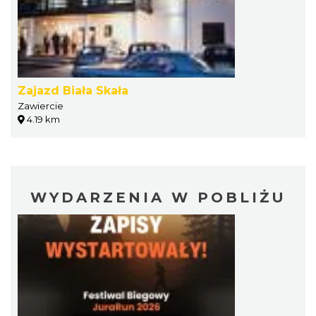
Zajazd Biała Skała
Zawiercie
4.19 km
WYDARZENIA W POBLIŻU