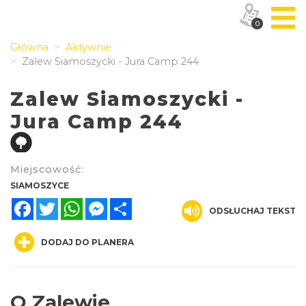
0
Główna
Aktywnie
Zalew Siamoszycki - Jura Camp 244
Zalew Siamoszycki -
Jura Camp 244
Miejscowość:
SIAMOSZYCE
Facebook
Twitter
WhatsApp
Messenger
Share
ODSŁUCHAJ TEKST
DODAJ DO PLANERA
O Zalewie