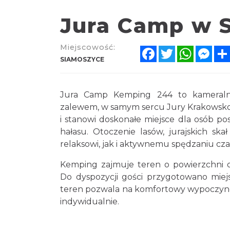
Jura Camp w 
Miejscowość:
Facebook
Twitter
WhatsA
Mes
SIAMOSZYCE
Jura Camp Kemping 244 to kameraln
zalewem, w samym sercu Jury Krakowsko-C
i stanowi doskonałe miejsce dla osób p
hałasu. Otoczenie lasów, jurajskich s
relaksowi, jak i aktywnemu spędzaniu cza
Kemping zajmuje teren o powierzchni o
Do dyspozycji gości przygotowano mie
teren pozwala na komfortowy wypoczyn
indywidualnie.