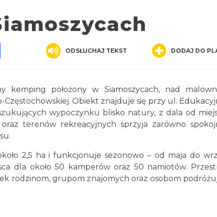
Siamoszycach
pp
senger
Share
ODSŁUCHAJ TEKST
DODAJ DO PL
y kemping położony w Siamoszycach, nad malown
zęstochowskiej. Obiekt znajduje się przy ul. Edukacyj
oszukujących wypoczynku blisko natury, z dala od miej
kał oraz terenów rekreacyjnych sprzyja zarówno spok
su.
koło 2,5 ha i funkcjonuje sezonowo – od maja do wrz
jsca dla około 50 kamperów oraz 50 namiotów. Przes
ek rodzinom, grupom znajomych oraz osobom podróż