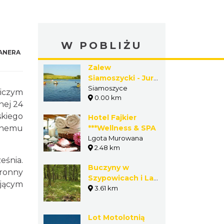
W POBLIŻU
ANERA
Zalew
Siamoszycki - Jura
Camp 244
Siamoszyce
iczym
0.00 km
nej 24
skiego
Hotel Fajkier
ojnemu
***Wellness & SPA
Lgota Murowana
2.48 km
eśnia.
Buczyny w
tronny
Szypowicach i Las
ującym
Niwiski
3.61 km
Lot Motolotnią