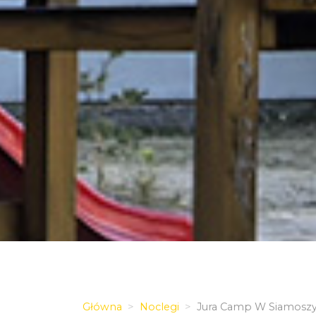
Główna
Noclegi
Jura Camp W Siamosz