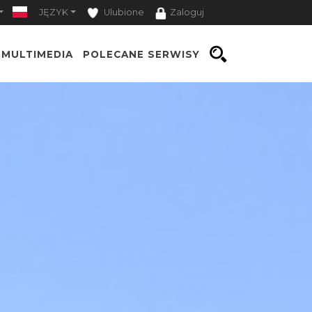
JĘZYK
Ulubione
Zaloguj
MULTIMEDIA
POLECANE SERWISY