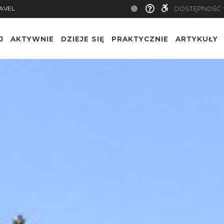
AVEL
DOSTĘPNOŚĆ
J
AKTYWNIE
DZIEJE SIĘ
PRAKTYCZNIE
ARTYKUŁY