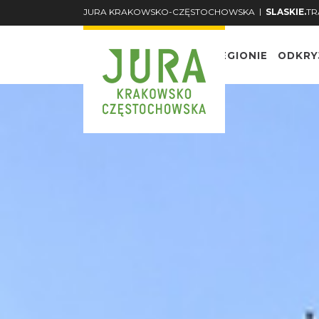
|
JURA KRAKOWSKO-CZĘSTOCHOWSKA
SLASKIE.
TR
O REGIONIE
ODKRY