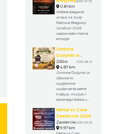
Biegowy
2026-10-02
JuraRun 2026.
0.81 km
Wielkie bieganie
Wielkie
wraca na Jurę!
bieganie wraca
Festiwal Biegowy
na Jurę!
JuraRun 2026
zapowiada mocne
emocje!
Gminne
Dożynki w
Zdowie
Zdów
2026-08-15
4.87 km
Gminne Dożynki w
Zdowie to
wyjątkowe
wydarzenie pełne
tradycji, muzyki i
lokalnego folkloru.
Barwny korowód,
Metal vs Core
piękne wieńce
dożynkowe oraz
Zawiercie 2026
występy
Zawiercie
2026-09-05
artystyczne
9.97 km
pokazują bogactwo
Metal vs Core