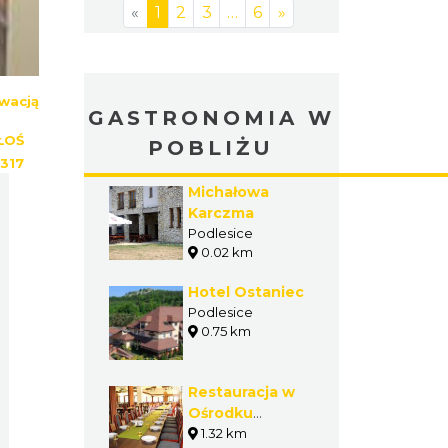
«
1
2
3
…
6
»
wacją
GASTRONOMIA W
ŁOŚ
POBLIŻU
317
Michałowa
Karczma
Podlesice
0.02 km
Hotel Ostaniec
Podlesice
0.75 km
Restauracja w
Ośrodku
Rekreacyjno -
1.32 km