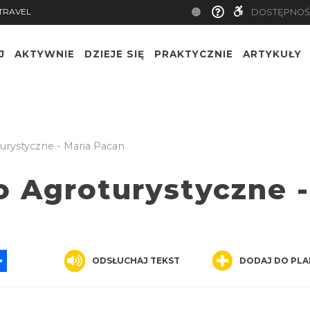
TRAVEL
DOSTĘPNOŚ
J
AKTYWNIE
DZIEJE SIĘ
PRAKTYCZNIE
ARTYKUŁY
rystyczne - Maria Pacan
 Agroturystyczne -
App
ssenger
Share
ODSŁUCHAJ TEKST
DODAJ DO PLA