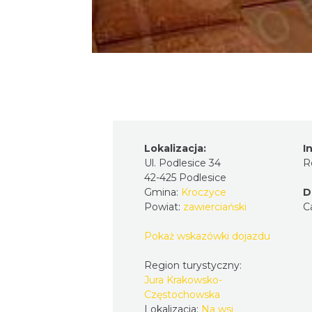
Lokalizacja:
I
Ul. Podlesice 34
R
42-425 Podlesice
Gmina:
Kroczyce
D
Powiat:
zawierciański
C
Pokaż wskazówki dojazdu
Region turystyczny:
Jura Krakowsko-
Częstochowska
Lokalizacja:
Na wsi