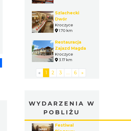
Wypoczynkowym
Morsko PLUS
Szlachecki
Dwór
Kroczyce
1.70 km
Restauracja
Zajazd Magda
Kroczyce
3.17 km
pp
senger
Share
«
1
2
3
…
6
»
WYDARZENIA W
POBLIŻU
Festiwal