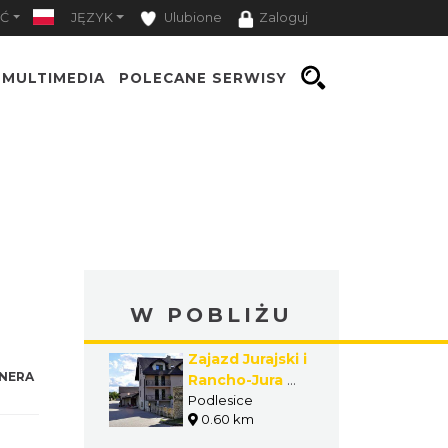
Ć
JĘZYK
Ulubione
Zaloguj
MULTIMEDIA
POLECANE SERWISY
W POBLIŻU
Zajazd Jurajski i
NERA
Rancho-Jura w
Podlesicach
Podlesice
0.60 km