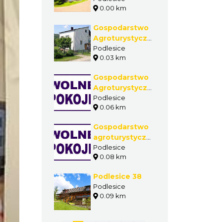
0.00 km
Gospodarstwo
Agroturystyczne
- Krystyna
Podlesice
0.03 km
Maligłówka
Gospodarstwo
Agroturystyczne
- Bilnik Grażyna
Podlesice
0.06 km
Gospodarstwo
agroturystyczne
- Stefania
Podlesice
0.08 km
Siudyła
Podlesice 38
Podlesice
0.09 km