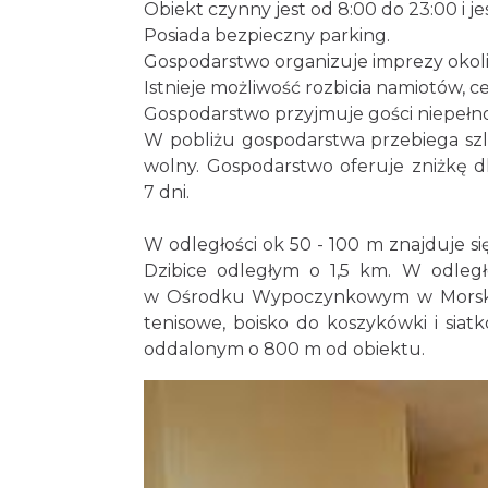
Obiekt czynny jest od 8:00 do 23:00 i je
Posiada bezpieczny parking.
Gospodarstwo organizuje imprezy okol
Istnieje możliwość rozbicia namiotów, ce
Gospodarstwo przyjmuje gości niepełnos
W pobliżu gospodarstwa przebiega szlak 
wolny. Gospodarstwo oferuje zniżkę dl
7 dni.
W odległości ok 50 - 100 m znajduje si
Dzibice odległym o 1,5 km. W odległ
w Ośrodku Wypoczynkowym w Morsku a 
tenisowe, boisko do koszykówki i siatk
oddalonym o 800 m od obiektu.