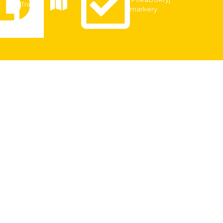
Trasy
markery