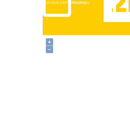
Widok pełnoekranowy:
Noclegi
+
−