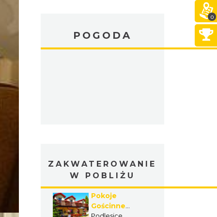
0
POGODA
ZAKWATEROWANIE
W POBLIŻU
Pokoje
Gościnne
Justyna
Podlesice