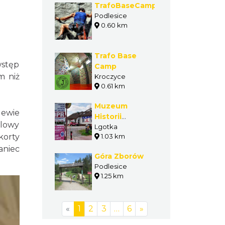
TrafoBaseCamp
Podlesice
0.60 km
Trafo Base
wstęp
Camp
m niż
Kroczyce
0.61 km
Muzeum
lewie
Historii
elowy
Ratownictwa i
Lgotka
korty
1.03 km
Sportów
Górskich
aniec
Góra Zborów
Podlesice
1.25 km
«
1
2
3
…
6
»