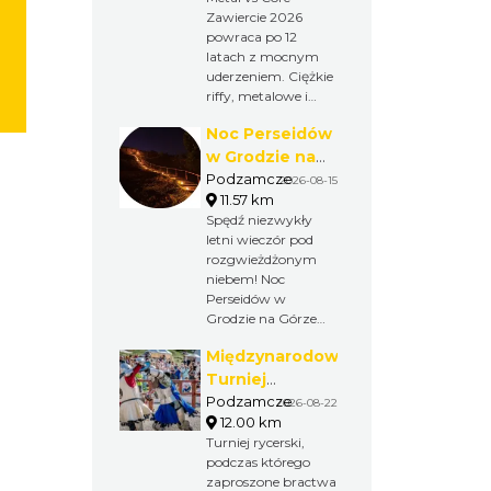
kultury i zwyczajów
Zawiercie 2026
regionu.
powraca po 12
latach z mocnym
uderzeniem. Ciężkie
riffy, metalowe i
core’owe brzmienia
Noc Perseidów
oraz występy wielu
zespołów stworzą
w Grodzie na
wyjątkowy koncert
Górze Birów
Podzamcze
2026-08-15
na Stawach
11.57 km
Holenderskiego w
Spędź niezwykły
Zawierciu.
letni wieczór pod
rozgwieżdżonym
niebem! Noc
Perseidów w
Grodzie na Górze
Birów to wyjątkowe
Międzynarodowy
wydarzenie, podczas
którego będzie
Turniej
można obserwować
Rycerski w
Podzamcze
2026-08-22
rój meteorów,
12.00 km
Podzamczu
poznać tajemnice
Turniej rycerski,
2026
nocnego nieba i
podczas którego
poczuć
zaproszone bractwa