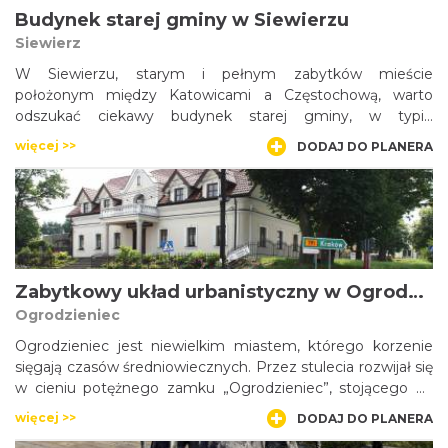
Budynek starej gminy w Siewierzu
Siewierz
W Siewierzu, starym i pełnym zabytków mieście
położonym między Katowicami a Częstochową, warto
odszukać ciekawy budynek starej gminy, w typie
dworkowym, stojący przy ul. Kościuszki - nieopodal kościoła
więcej >>
DODAJ DO PLANERA
parafialnego. Dom, przykryty mansardowym dachem,
postawiła na przełomie XVIII i XIX wieku rodzina Franków.
W drugiej połowie XIX stulecia w budynku znalazły siedzibę
władze gminy. Obecnie mieści się w nim m.in. Izba Tradycji i
Kultury Dawnej w Siewierzu.
Zabytkowy układ urbanistyczny w Ogrodzieńcu
Ogrodzieniec
Ogrodzieniec jest niewielkim miastem, którego korzenie
sięgają czasów średniowiecznych. Przez stulecia rozwijał się
w cieniu potężnego zamku „Ogrodzieniec”, stojącego na
najwyższym jurajskim wzniesieniu – Górze Janowskiego.
więcej >>
DODAJ DO PLANERA
Współczesne centrum miasta znajduje się w okolicach