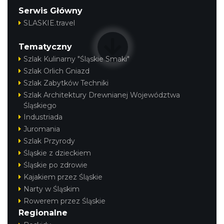
Serwis Główny
SLASKIE.travel
Tematyczny
Szlak Kulinarny "Śląskie Smaki"
Szlak Orlich Gniazd
Szlak Zabytków Techniki
Szlak Architektury Drewnianej Województwa
Śląskiego
Industriada
Juromania
Szlak Przyrody
Śląskie z dzieckiem
Śląskie po zdrowie
Kajakiem przez Śląskie
Narty w Śląskim
Rowerem przez Śląskie
Regionalne