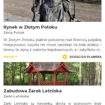
placu Wolności, dawny rynek natomiast to obecny plac
Piłsudskiego, gdzie zachował się mocno przebudowany
gmach, w którym kiedyś mieścił się ratusz, a w jego pobliżu
– zabytkowy kościół.
Rynek w Złotym Potoku
Złoty Potok
W Złotym Potoku, pięknie położonej nad Wiercicą jurajskiej
miejscowości, turysta nie może narzekać na brak atrakcji –
tereny te słyną z walorów krajobrazowych, a i zabytków nie
brakuje. W centrum wioski warto zatrzymać się przez
więcej >>
DODAJ DO PLANERA
moment na z dbałością odrestaurowanym rynku, znanym
pod nazwą placu św. Jana Chrzciciela. Zwiedzenia godny
jest kościół parafialny, sam zaś plac zdobi ładna studnia i
ciekawa spiżowa figura „Nosiwódki”.
Zabudowa Żarek Letniska
Żarki-Letnisko
Żarki Letnisko są niewielką, skrytą w sosnowym lesie