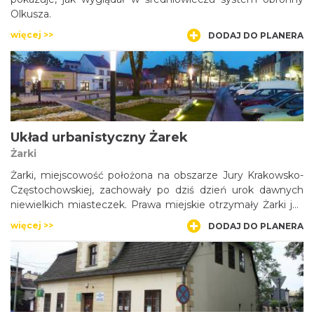
Olkusza.
więcej >>
DODAJ DO PLANERA
Układ urbanistyczny Żarek
Żarki
Żarki, miejscowość położona na obszarze Jury Krakowsko-
Częstochowskiej, zachowały po dziś dzień urok dawnych
niewielkich miasteczek. Prawa miejskie otrzymały Żarki już
na przełomie XIV i XV wieku, z tego więc czasu pochodzi
więcej >>
DODAJ DO PLANERA
ich układ urbanistyczny z trapezowatym rynkiem pośrodku i
wychodzącymi z narożników ulicami. Niezwykłym
elementem krajobrazu Żarek jest zespół kamiennych
stodół, stojących we wschodniej części miasta.