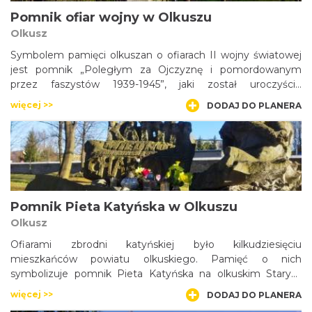
Pomnik ofiar wojny w Olkuszu
Olkusz
Symbolem pamięci olkuszan o ofiarach II wojny światowej
jest pomnik „Poległym za Ojczyznę i pomordowanym
przez faszystów 1939-1945”, jaki został uroczyście
odsłonięty w 1961 roku na olkuskim rynku.
więcej >>
DODAJ DO PLANERA
Pomnik Pieta Katyńska w Olkuszu
Olkusz
Ofiarami zbrodni katyńskiej było kilkudziesięciu
mieszkańców powiatu olkuskiego. Pamięć o nich
symbolizuje pomnik Pieta Katyńska na olkuskim Starym
Cmentarzu.
więcej >>
DODAJ DO PLANERA