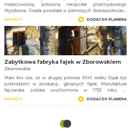
miejscowością, położoną nieopodal przemysłowego
Myszkowa. Osada powstała w pierwszych dziesięcioleciach
ubiegłego wieku staraniem Stefanii i Karola Raczyńskich,
więcej >>
DODAJ DO PLANERA
właścicieli dóbr złotopotockich, którzy postanowili stworzyć
miejscowość wypoczynkową dla mieszkańców Zagłębia i
innych pobliskich miast. Dziś możemy tutaj zobaczyć
zabytkowe drewniane wille czy interesujący kościółek
fundacji hrabiów Raczyńskich.
Zabytkowa fabryka fajek w Zborowskiem
Zborowskie
Mało kto wie, że w drugiej połowie XVIII wieku Śląsk był
potentatem w produkcji… glinianych fajek. Manufaktura
fajczarska została uruchomiona w 1753 roku, w
Zborowskiem koło Lublińca, przez spółkę, której powołanie
więcej >>
DODAJ DO PLANERA
zainicjował właściciel dóbr lublinieckich - Andreas von
Garnier. Produkowano tu nawet 2 miliony fajek rocznie.
Zakład zamknięto w połowie XIX wieku. Do dziś zachował
się w Zborowskiem jeden z czterech budynków
fabrycznych, który czeka na rewitalizację.