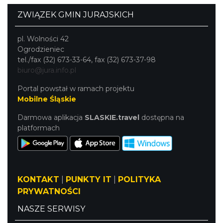
ZWIĄZEK GMIN JURAJSKICH
pl. Wolności 42
Ogrodzieniec
tel./fax (32) 673-33-64, fax (32) 673-37-98
biuro@jura.info.pl
Portal powstał w ramach projektu
Mobilne Śląskie
Darmowa aplikacja
SLASKIE.travel
dostępna na
platformach
KONTAKT
|
PUNKTY IT
|
POLITYKA
PRYWATNOŚCI
NASZE SERWISY