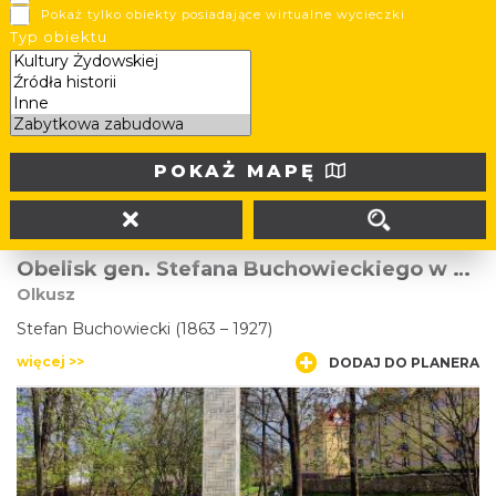
Pokaż tylko obiekty posiadające wirtualne wycieczki
“To miejsce zostało zroszone serdeczną krwią 10-ciu
Typ obiektu
Polaków, patriotów rozstrzelanych w dniu 16.VII.1940 roku
przez hitlerowskich siepaczy. Cześć Ich Pamięci.”
więcej >>
DODAJ DO PLANERA
POKAŻ MAPĘ
Obelisk gen. Stefana Buchowieckiego w Olkuszu
Olkusz
Stefan Buchowiecki (1863 – 1927)
więcej >>
DODAJ DO PLANERA