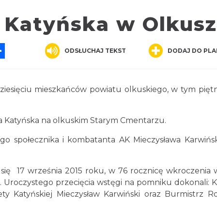
 Katyńska w Olkus
App
ssenger
Share
ODSŁUCHAJ TEKST
DODAJ DO PLA
udziesięciu mieszkańców powiatu olkuskiego, w tym pięt
ta Katyńska na olkuskim Starym Cmentarzu.
go społecznika i kombatanta AK Mieczysława Karwińs
się 17 września 2015 roku, w 76 rocznicę wkroczenia 
. Uroczystego przecięcia wstęgi na pomniku dokonali: K
ety Katyńskiej Mieczysław Karwiński oraz Burmistrz 