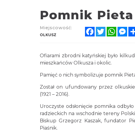
Pomnik Pieta
Miejscowość:
Facebook
Twitter
Whats
Me
OLKUSZ
Ofiarami zbrodni katyńskiej było kilk
mieszkańców Olkusza i okolic.
Pamięć o nich symbolizuje pomnik Pie
Został on ufundowany przez olkuskie
(1921 – 2016).
Uroczyste odsłonięcie pomnika odbyło 
radzieckich na wschodnie tereny Polski
Biskup Grzegorz Kaszak, fundator Pi
Piaśnik.