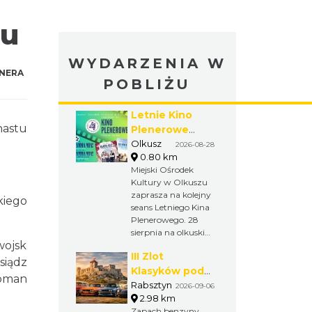
zu
WYDARZENIA W
NERA
POBLIŻU
Letnie Kino
nastu
Plenerowe
2026 na
Olkusz
2026-08-28
0.80 km
olkuskim Rynku
Miejski Ośrodek
Kultury w Olkuszu
zaprasza na kolejny
kiego
seans Letniego Kina
Plenerowego. 28
sierpnia na olkuskim
wojsk
Rynku odbędzie się
III Zlot
pokaz filmu
siądz
„Mamma Mia! Here
Klasyków pod
Roman
We Go Again” w
Zamkiem w
Rabsztyn
2026-09-06
wyjątkowej
2.98 km
Rabsztynie
atmosferze kina pod
Zapach benzyny,