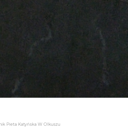
k Pieta Katyńska W Olkuszu