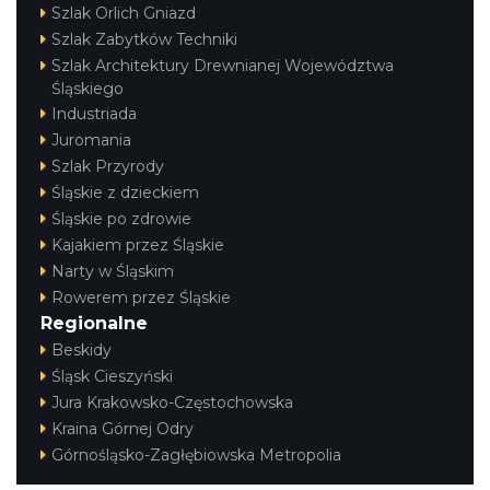
Szlak Orlich Gniazd
Szlak Zabytków Techniki
Szlak Architektury Drewnianej Województwa
Śląskiego
Industriada
Juromania
Szlak Przyrody
Śląskie z dzieckiem
Śląskie po zdrowie
Kajakiem przez Śląskie
Narty w Śląskim
Rowerem przez Śląskie
Regionalne
Beskidy
Śląsk Cieszyński
Jura Krakowsko-Częstochowska
Kraina Górnej Odry
Górnośląsko-Zagłębiowska Metropolia