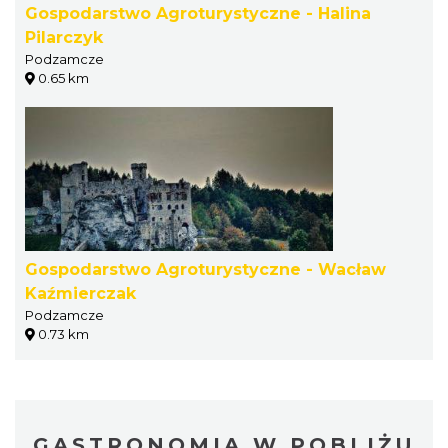
Gospodarstwo Agroturystyczne - Halina
Pilarczyk
Podzamcze
0.65 km
Gospodarstwo Agroturystyczne - Wacław
Kaźmierczak
Podzamcze
0.73 km
GASTRONOMIA W POBLIŻU