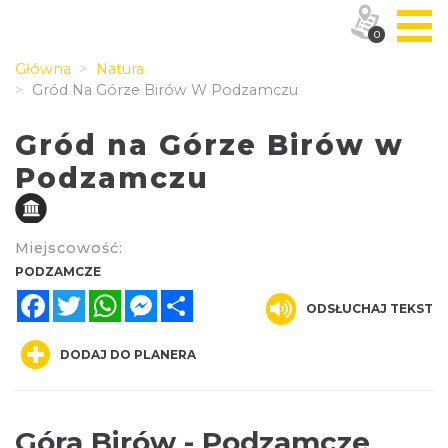
0
Główna
Natura
Gród Na Górze Birów W Podzamczu
Gród na Górze Birów w
Podzamczu
Miejscowość:
PODZAMCZE
Facebook
Twitter
WhatsApp
Messenger
Share
ODSŁUCHAJ TEKST
DODAJ DO PLANERA
Góra Birów - Podzamcze