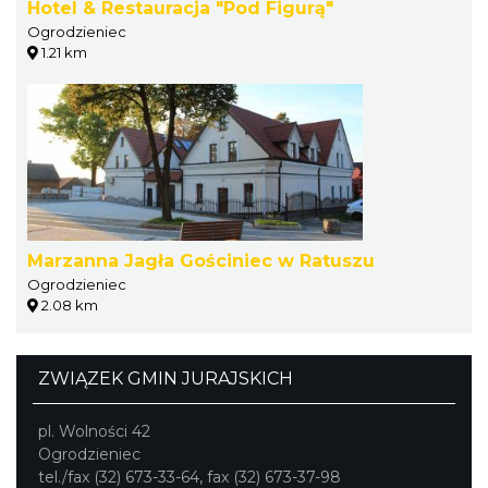
Hotel & Restauracja "Pod Figurą"
Ogrodzieniec
1.21 km
Marzanna Jagła Gościniec w Ratuszu
Ogrodzieniec
2.08 km
ZWIĄZEK GMIN JURAJSKICH
pl. Wolności 42
Ogrodzieniec
tel./fax (32) 673-33-64, fax (32) 673-37-98