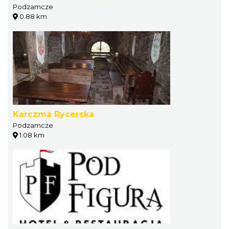
Podzamcze
0.88 km
Karczma Rycerska
Podzamcze
1.08 km