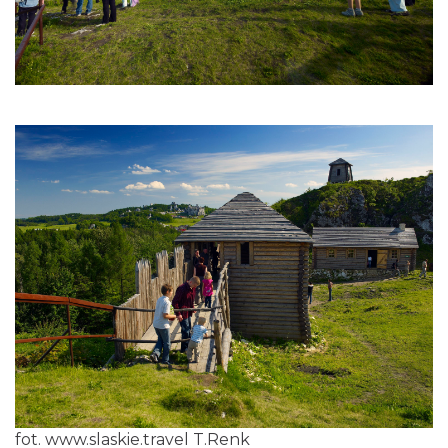
fot.
www.slaskie.travel
T.Renk