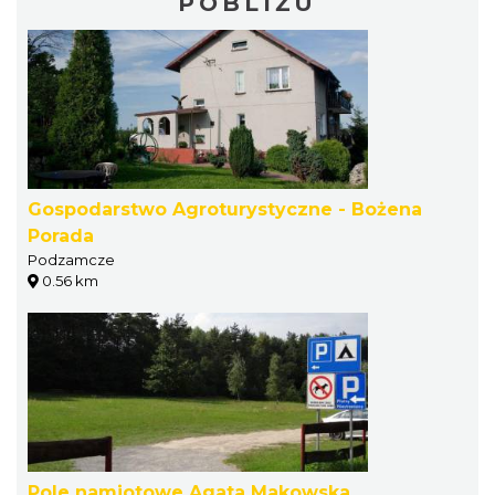
POBLIŻU
Gospodarstwo Agroturystyczne - Bożena
Porada
Podzamcze
0.56 km
Pole namiotowe Agata Makowska