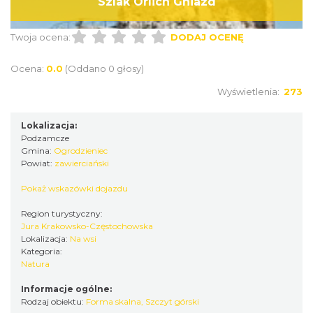
Szlak Orlich Gniazd
Twoja ocena:
DODAJ OCENĘ
Ocena:
0.0
(Oddano 0 głosy)
Wyświetlenia:
273
Lokalizacja:
Podzamcze
Gmina:
Ogrodzieniec
Powiat:
zawierciański
Pokaż wskazówki dojazdu
Region turystyczny:
Jura Krakowsko-Częstochowska
Lokalizacja:
Na wsi
Kategoria:
Natura
Informacje ogólne:
Rodzaj obiektu:
Forma skalna
,
Szczyt górski