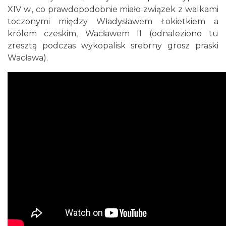
XIV w., co prawdopodobnie miało związek z walkami
toczonymi między Władysławem Łokietkiem a
królem czeskim, Wacławem II (odnaleziono tu
zresztą podczas wykopalisk srebrny grosz praski
Wacława).