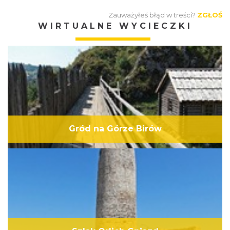
Zauważyłeś błąd w treści?
ZGŁOŚ
WIRTUALNE WYCIECZKI
Gród na Górze Birów