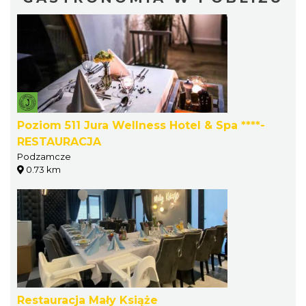
Poziom 511 Jura Wellness Hotel & Spa ****-
RESTAURACJA
Podzamcze
0.73 km
Restauracja Mały Książe