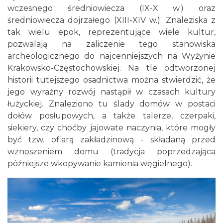
wczesnego średniowiecza (IX-X w.) oraz
średniowiecza dojrzałego (XIII-XIV w.). Znaleziska z
tak wielu epok, reprezentujące wiele kultur,
pozwalają na zaliczenie tego stanowiska
archeologicznego do najcenniejszych na Wyżynie
Krakowsko-Częstochowskiej. Na tle odtworzonej
historii tutejszego osadnictwa można stwierdzić, że
jego wyraźny rozwój nastąpił w czasach kultury
łużyckiej. Znaleziono tu ślady domów w postaci
dołów posłupowych, a także talerze, czerpaki,
siekiery, czy choćby jajowate naczynia, które mogły
być tzw. ofiarą zakładzinową - składaną przed
wznoszeniem domu (tradycja poprzedzająca
późniejsze wkopywanie kamienia węgielnego).