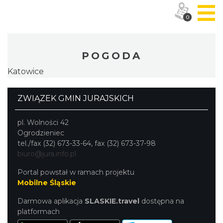
0
POGODA
Katowice
ZWIĄZEK GMIN JURAJSKICH
pl. Wolności 42
Ogrodzieniec
tel./fax (32) 673-33-64, fax (32) 673-37-98
biuro@jura.info.pl
Portal powstał w ramach projektu
Mobilne Śląskie
Darmowa aplikacja
SLASKIE.travel
dostępna na
platformach