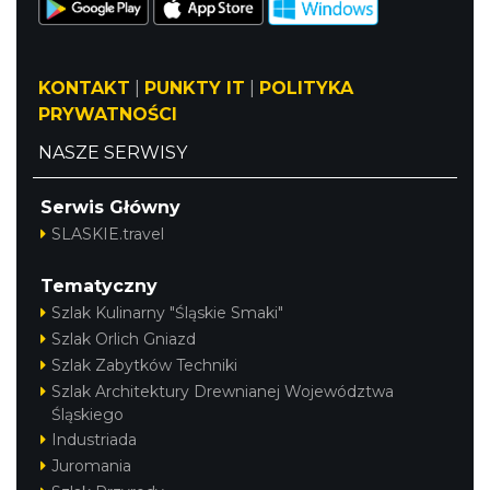
KONTAKT
|
PUNKTY IT
|
POLITYKA
PRYWATNOŚCI
NASZE SERWISY
Serwis Główny
SLASKIE.travel
Tematyczny
Szlak Kulinarny "Śląskie Smaki"
Szlak Orlich Gniazd
Szlak Zabytków Techniki
Szlak Architektury Drewnianej Województwa
Śląskiego
Industriada
Juromania