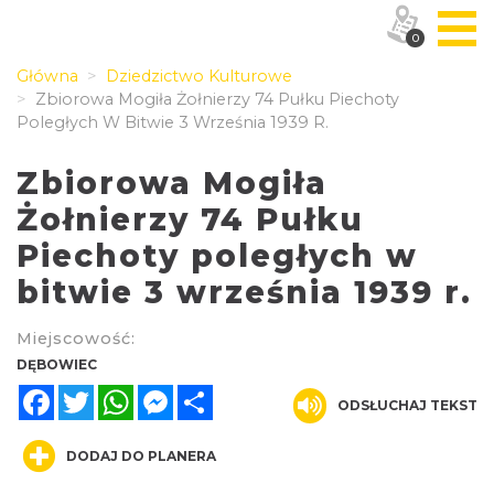
0
Główna
Dziedzictwo Kulturowe
Zbiorowa Mogiła Żołnierzy 74 Pułku Piechoty
Poległych W Bitwie 3 Września 1939 R.
Zbiorowa Mogiła
Żołnierzy 74 Pułku
Piechoty poległych w
bitwie 3 września 1939 r.
Miejscowość:
DĘBOWIEC
Facebook
Twitter
WhatsApp
Messenger
Share
ODSŁUCHAJ TEKST
DODAJ DO PLANERA