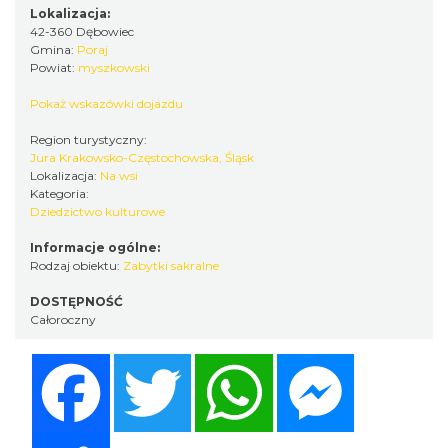
Lokalizacja:
42-360 Dębowiec
Gmina:
Poraj
Powiat:
myszkowski
Pokaż wskazówki dojazdu
Region turystyczny:
Jura Krakowsko-Częstochowska, Śląsk
Lokalizacja:
Na wsi
Kategoria:
Dziedzictwo kulturowe
Informacje ogólne:
Rodzaj obiektu:
Zabytki sakralne
DOSTĘPNOŚĆ
Całoroczny
Facebook
Twitter
WhatsApp
Messenger
Share