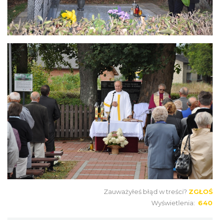
Zauważyłeś błąd w treści?
ZGŁOŚ
Wyświetlenia:
640