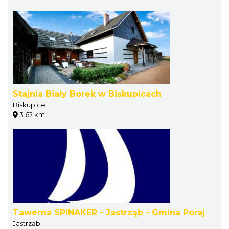
Stajnia Biały Borek w Biskupicach
Biskupice
3.62 km
Tawerna SPINAKER - Jastrząb - Gmina Poraj
Jastrząb