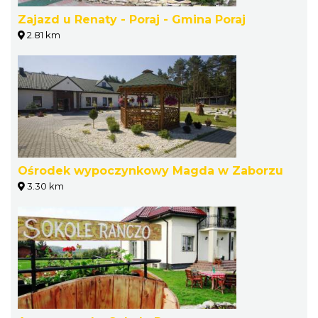
Zajazd u Renaty - Poraj - Gmina Poraj
2.81 km
Ośrodek wypoczynkowy Magda w Zaborzu
3.30 km