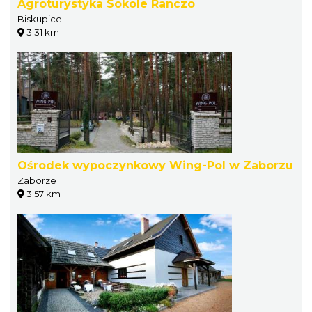
Agroturystyka Sokole Ranczo
Biskupice
3.31 km
Ośrodek wypoczynkowy Wing-Pol w Zaborzu
Zaborze
3.57 km