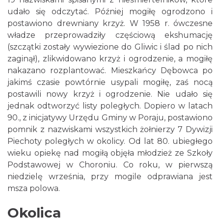
udało się odczytać. Później mogiłę ogrodzono i
postawiono drewniany krzyż. W 1958 r. ówczesne
władze przeprowadziły częściową ekshumację
(szczątki zostały wywiezione do Gliwic i ślad po nich
zaginął), zlikwidowano krzyż i ogrodzenie, a mogiłę
nakazano rozplantować. Mieszkańcy Dębowca po
jakimś czasie powtórnie usypali mogiłę, zaś nocą
postawili nowy krzyż i ogrodzenie. Nie udało się
jednak odtworzyć listy poległych. Dopiero w latach
90., z inicjatywy Urzędu Gminy w Poraju, postawiono
pomnik z nazwiskami wszystkich żołnierzy 7 Dywizji
Piechoty poległych w okolicy. Od lat 80. ubiegłego
wieku opiekę nad mogiłą objęła młodzież ze Szkoły
Podstawowej w Choroniu. Co roku, w pierwszą
niedzielę września, przy mogile odprawiana jest
msza polowa.
Okolica