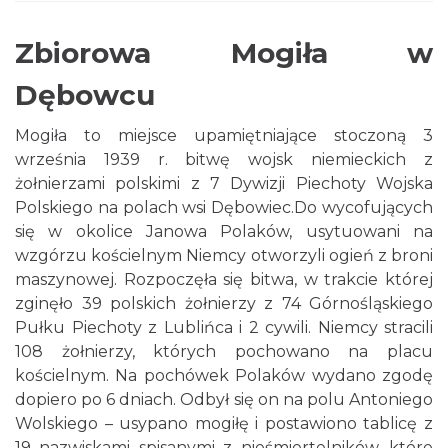
Zbiorowa Mogiła w
Dębowcu
Mogiła to miejsce upamiętniające stoczoną 3
września 1939 r. bitwę wojsk niemieckich z
żołnierzami polskimi z 7 Dywizji Piechoty Wojska
Polskiego na polach wsi Dębowiec.Do wycofujących
się w okolice Janowa Polaków, usytuowani na
wzgórzu kościelnym Niemcy otworzyli ogień z broni
maszynowej. Rozpoczęła się bitwa, w trakcie której
zginęło 39 polskich żołnierzy z 74 Górnośląskiego
Pułku Piechoty z Lublińca i 2 cywili. Niemcy stracili
108 żołnierzy, których pochowano na placu
kościelnym. Na pochówek Polaków wydano zgodę
dopiero po 6 dniach. Odbył się on na polu Antoniego
Wolskiego – usypano mogiłę i postawiono tablicę z
19 nazwiskami spisanymi z nieśmiertelników, które