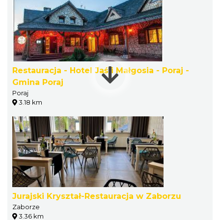
Restauracja - Hotel Jaś i Małgosia - Poraj -
Gmina Poraj
Poraj
3.18 km
Jurajski Kryształ-Restauracja w Zaborzu
Zaborze
3.36 km