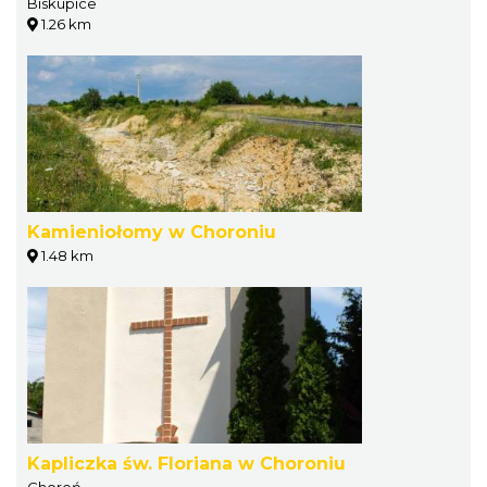
Biskupice
1.26 km
Kamieniołomy w Choroniu
1.48 km
Kapliczka św. Floriana w Choroniu