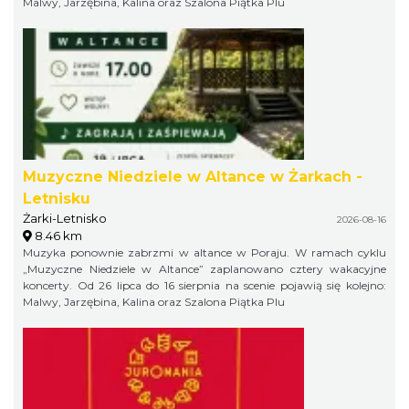
Malwy, Jarzębina, Kalina oraz Szalona Piątka Plu
Muzyczne Niedziele w Altance w Żarkach -
Letnisku
Żarki-Letnisko
2026-08-16
8.46 km
Muzyka ponownie zabrzmi w altance w Poraju. W ramach cyklu
„Muzyczne Niedziele w Altance” zaplanowano cztery wakacyjne
koncerty. Od 26 lipca do 16 sierpnia na scenie pojawią się kolejno:
Malwy, Jarzębina, Kalina oraz Szalona Piątka Plu