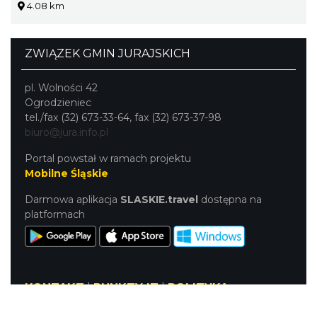
4.08 km
ZWIĄZEK GMIN JURAJSKICH
pl. Wolności 42
Ogrodzieniec
tel./fax (32) 673-33-64, fax (32) 673-37-98
biuro@jura.info.pl
Portal powstał w ramach projektu
Mobilne Śląskie
Darmowa aplikacja
SLASKIE.travel
dostępna na
platformach
KONTAKT
|
PUNKTY IT
|
POLITYKA
PRYWATNOŚCI