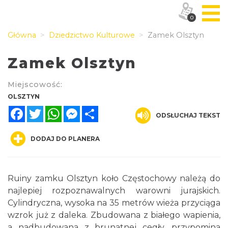
0
Główna
Dziedzictwo Kulturowe
Zamek Olsztyn
Zamek Olsztyn
Miejscowość:
OLSZTYN
Facebook
Twitter
WhatsApp
Messenger
Share
ODSŁUCHAJ TEKST
DODAJ DO PLANERA
Ruiny zamku Olsztyn koło Częstochowy należą do
najlepiej rozpoznawalnych warowni jurajskich.
Cylindryczna, wysoka na 35 metrów wieża przyciąga
wzrok już z daleka. Zbudowana z białego wapienia,
a nadbudowana z brunatnej cegły, przypomina