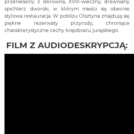
przeniesiony z Borowna, XVIII-wieczny, drewniany
spichlerz dworski, w którym mieści się obecnie
stylowa restauracja. W pobliżu Olsztyna znajdują się
piękne rezerwaty przyrody, chroniące
charakterystyczne cechy krajobrazu jurajskiego.
FILM Z AUDIODESKRYPCJĄ: