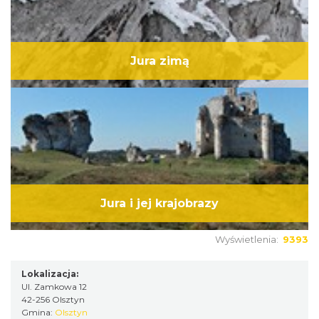
Jura zimą
Jura i jej krajobrazy
Wyświetlenia:
9393
Lokalizacja:
Ul. Zamkowa 12
42-256 Olsztyn
Gmina:
Olsztyn