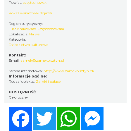
Powiat:
częstochowski
Pokaż wskazówki dojazdu
Region turystyczny:
Jura Krakowsko-Częstochowska
Lokalizacja:
Na wsi
Kategoria:
Dziedzictwo kulturowe
Kontakt:
Email:
zamek@zamekolsztyn.pl
Strona internetowa:
http://www.zamekolsztyn.pl/
Informacje ogólne:
Rodzaj obiektu:
Zamki i pałace
DOSTĘPNOŚĆ
Całoroczny
Facebook
Twitter
WhatsApp
Messenger