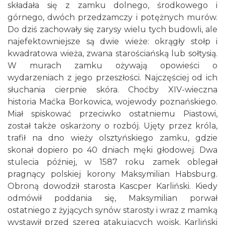
składała się z zamku dolnego, środkowego i
górnego, dwóch przedzamczy i potężnych murów.
Do dziś zachowały się zarysy wielu tych budowli, ale
najefektowniejsze są dwie wieże: okrągły stołp i
kwadratowa wieża, zwana starościańską lub sołtysią.
W murach zamku ożywają opowieści o
wydarzeniach z jego przeszłości. Najczęściej od ich
słuchania cierpnie skóra. Choćby XIV-wieczna
historia Maćka Borkowica, wojewody poznańskiego.
Miał spiskować przeciwko ostatniemu Piastowi,
został także oskarżony o rozbój. Ujęty przez króla,
trafił na dno wieży olsztyńskiego zamku, gdzie
skonał dopiero po 40 dniach męki głodowej. Dwa
stulecia później, w 1587 roku zamek oblegał
pragnący polskiej korony Maksymilian Habsburg.
Obroną dowodził starosta Kascper Karliński. Kiedy
odmówił poddania się, Maksymilian porwał
ostatniego z żyjących synów starosty i wraz z mamką
wystawił przed szereg atakujących wojsk. Karliński