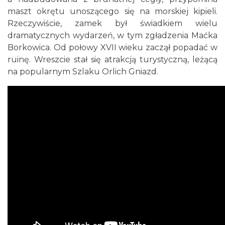
maszt okrętu unoszącego się na morskiej kipieli.
Rzeczywiście, zamek był świadkiem wielu
dramatycznych wydarzeń, w tym zgładzenia Maćka
Borkowica. Od połowy XVII wieku zaczął popadać w
ruinę. Wreszcie stał się atrakcją turystyczną, leżącą
na popularnym Szlaku Orlich Gniazd.