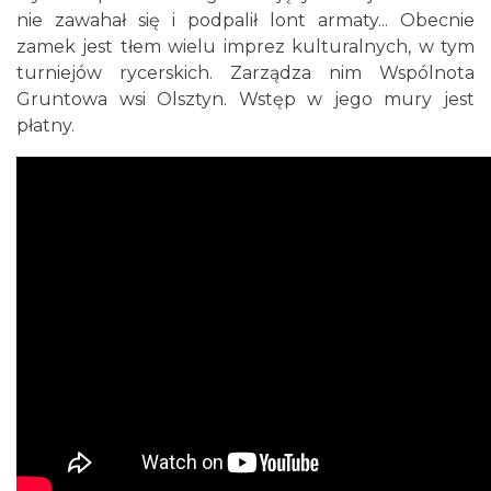
nie zawahał się i podpalił lont armaty... Obecnie
zamek jest tłem wielu imprez kulturalnych, w tym
turniejów rycerskich. Zarządza nim Wspólnota
Gruntowa wsi Olsztyn. Wstęp w jego mury jest
płatny.