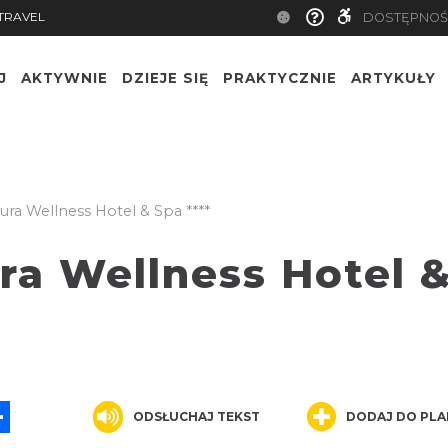
TRAVEL
DOSTĘPNOŚ
J
AKTYWNIE
DZIEJE SIĘ
PRAKTYCZNIE
ARTYKUŁY
ura Wellness Hotel & Spa ****
ra Wellness Hotel 
App
ssenger
Share
ODSŁUCHAJ TEKST
DODAJ DO PLA