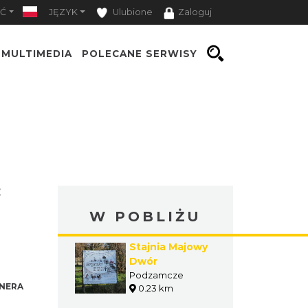
Ć
JĘZYK
Ulubione
Zaloguj
MULTIMEDIA
POLECANE SERWISY
&
W POBLIŻU
Stajnia Majowy
Dwór
Podzamcze
NERA
0.23 km