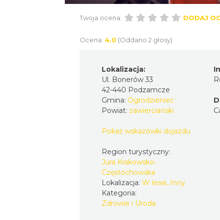
Twoja ocena:
DODAJ O
Ocena:
4.0
(Oddano 2 głosy)
Lokalizacja:
I
Ul. Bonerów 33
R
42-440 Podzamcze
Gmina:
Ogrodzieniec
D
Powiat:
zawierciański
C
Pokaż wskazówki dojazdu
Region turystyczny:
Jura Krakowsko-
Częstochowska
Lokalizacja:
W lesie, Inny
Kategoria:
Zdrowie i Uroda