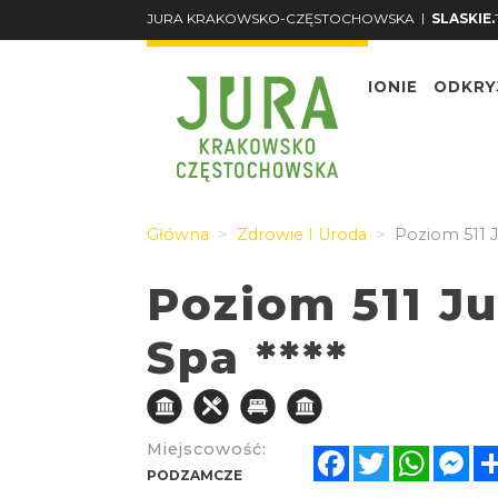
|
JURA KRAKOWSKO-CZĘSTOCHOWSKA
SLASKIE.
O REGIONIE
ODKRY
Główna
Zdrowie I Uroda
Poziom 511 J
Poziom 511 Ju
Spa ****
Miejscowość:
Facebook
Twitter
Whats
Me
PODZAMCZE