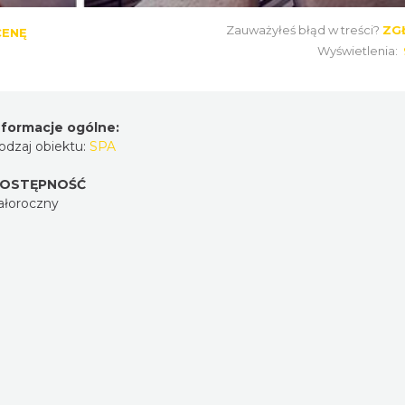
Zauważyłeś błąd w treści?
ZG
CENĘ
Wyświetlenia:
nformacje ogólne:
odzaj obiektu:
SPA
OSTĘPNOŚĆ
ałoroczny