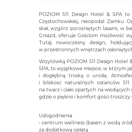
POZIOM 511 Design Hotel & SPA to 
Częstochowskiej, nieopodal Zamku 
skał, wzgórz porośniętych lasami, w 
Gniazd, oferuje Gościom możliwość w
Tutaj nowoczesny design, hołdując
w przestronnych wnętrzach osłoniętych 
Wizytówką POZIOM 511 Design Hotel & 
SPA, to wyjątkowe miejsce, w którym ja
i dogłębną troską o urodę. Atmosfer
i bliskość naturalnych ostańców. 5
na twarz i ciało opartych na wiodących
gdzie o piękno i komfort gości troszczy
Udogodnienia
• centrum wellness (basen z wodą źródl
za dodatkową opłatą