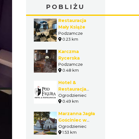
«
1
2
3
…
6
»
GASTRONOMIA W
POBLIŻU
Restauracja
Mały Książe
Podzamcze
0.23 km
Karczma
Rycerska
Podzamcze
0.48 km
Hotel &
Restauracja
"Pod Figurą"
Ogrodzieniec