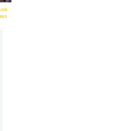
ŁOŚ
953