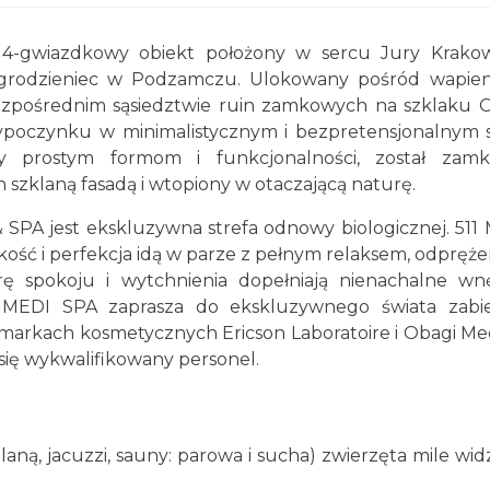
4-gwiazdkowy obiekt położony w sercu Jury Krako
Ogrodzieniec w Podzamczu. Ulokowany pośród wapi
bezpośrednim sąsiedztwie ruin zamkowych na szklaku O
ypoczynku w minimalistycznym i bezpretensjonalnym s
y prostym formom i funkcjonalności, został zamk
szklaną fasadą i wtopiony w otaczającą naturę.
SPA jest ekskluzywna strefa odnowy biologicznej. 511
kość i perfekcja idą w parze z pełnym relaksem, odpręż
ę spokoju i wytchnienia dopełniają nienachalne wn
11 MEDI SPA zaprasza do ekskluzywnego świata zab
 markach kosmetycznych Ericson Laboratoire i Obagi Med
 się wykwalifikowany personel.
aną, jacuzzi, sauny: parowa i sucha) zwierzęta mile wid