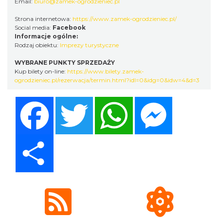
Email:
biuro@zamek-ogrodzieniec.pl
Strona internetowa:
https://www.zamek-ogrodzieniec.pl/
Social media:
Facebook
Podzamcze
Informacje ogólne:
0.00 km
2026-09-13
Rodzaj obiektu:
Imprezy turystyczne
WYBRANE PUNKTY SPRZEDAŻY
Kup bilety on-line:
https://www.bilety.zamek-
ogrodzieniec.pl/rezerwacja/termin.html?idl=0&idg=0&idw=4&d=3
Facebook
Twitter
WhatsApp
Messenger
Międzynarodowy Turniej Rycerski w
Share
Podzamczu 2026
Podzamcze
0.05 km
2026-08-22