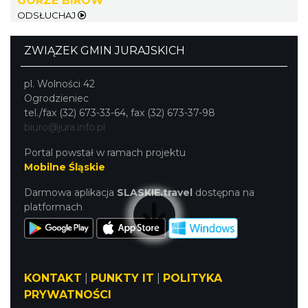
GÓRZE BIRÓW
ODSŁUCHAJ
Gminne Dożynki w Zdowie
ZWIĄZEK GMIN JURAJSKICH
Zdów
15.22 km
2026-08-15
pl. Wolności 42
Ogrodzieniec
tel./fax (32) 673-33-64, fax (32) 673-37-98
biuro@jura.info.pl
Portal powstał w ramach projektu
Mobilne Śląskie
Darmowa aplikacja
SLASKIE.travel
dostępna na
Dni Wolbromia 2026
platformach
Wolbrom
15.43 km
2026-08-21
KONTAKT
|
PUNKTY IT
|
POLITYKA
PRYWATNOŚCI