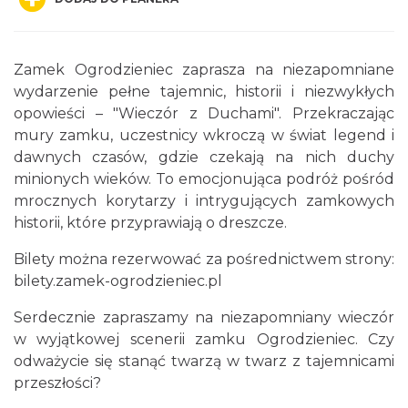
Zamek Ogrodzieniec zaprasza na niezapomniane
wydarzenie pełne tajemnic, historii i niezwykłych
opowieści – "Wieczór z Duchami". Przekraczając
mury zamku, uczestnicy wkroczą w świat legend i
Podzamcze
dawnych czasów, gdzie czekają na nich duchy
0.00 km
2026-08-28
minionych wieków. To emocjonująca podróż pośród
mrocznych korytarzy i intrygujących zamkowych
historii, które przyprawiają o dreszcze.
Bilety można rezerwować za pośrednictwem strony:
bilety.zamek-ogrodzieniec.pl
Serdecznie zapraszamy na niezapomniany wieczór
w wyjątkowej scenerii zamku Ogrodzieniec. Czy
Podzamcze
0.00 km
2026-09-04
odważycie się stanąć twarzą w twarz z tajemnicami
przeszłości?