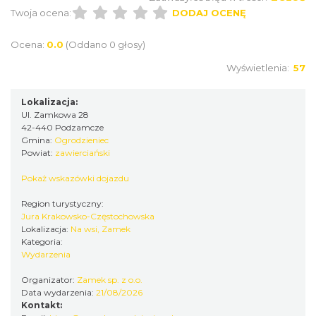
Twoja ocena:
DODAJ OCENĘ
Ocena:
0.0
(Oddano 0 głosy)
Wyświetlenia:
57
Podzamcze
0.00 km
2026-09-25
Lokalizacja:
Ul. Zamkowa 28
42-440 Podzamcze
Gmina:
Ogrodzieniec
Powiat:
zawierciański
Pokaż wskazówki dojazdu
Region turystyczny:
Jura Krakowsko-Częstochowska
Podzamcze
Lokalizacja:
Na wsi, Zamek
0.00 km
2026-09-06
Kategoria:
Wydarzenia
Organizator:
Zamek sp. z o.o.
Data wydarzenia:
21/08/2026
Kontakt: