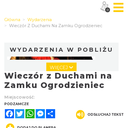
0
Główna
Wydarzenia
Wieczór Z Duchami Na Zamku Ogrodzieniec
WYDARZENIA W POBLIŻU
WIĘCEJ
Wieczór z Duchami na
Zamku Ogrodzieniec
Miejscowość:
Wieczór z Duchami na Zamku
PODZAMCZE
Ogrodzieniec
Facebook
Twitter
WhatsApp
Messenger
Share
ODSŁUCHAJ TEKST
Podzamcze
0.00 km
2026-08-14
DODAJ DO PLANERA