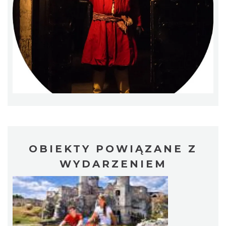
0.05 km
2026-08-16
Piknik Trzech Winnic w Winnicy Białe Skały
przy Hotelu Poziom 511
Podzamcze
0.24 km
2026-08-08
OBIEKTY POWIĄZANE Z
WYDARZENIEM