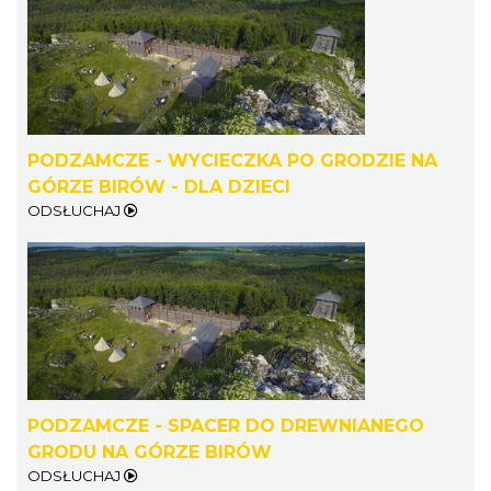
Zawiercie
9.15 km
2026-09-05
PODZAMCZE - WYCIECZKA PO GRODZIE NA
GÓRZE BIRÓW - DLA DZIECI
ODSŁUCHAJ
Zimna Połówka & Ćwiartka czyli Extremalny
Półmaraton oraz Ćwierćmaraton Jurajski
Niegowonice
10.85 km
2026-12-19
PODZAMCZE - SPACER DO DREWNIANEGO
GRODU NA GÓRZE BIRÓW
ODSŁUCHAJ