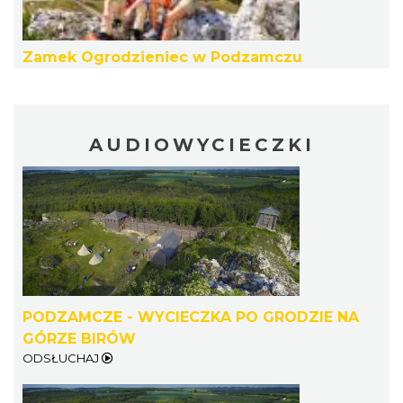
Noc Perseidów w Grodzie na Górze Birów
Podzamcze
0.42 km
2026-08-15
Zamek Ogrodzieniec w Podzamczu
AUDIOWYCIECZKI
Kalendarium Wydarzeń Jurajskich 2026
2.13 km
2026-03-04
PODZAMCZE - WYCIECZKA PO GRODZIE NA
GÓRZE BIRÓW
ODSŁUCHAJ
Metal vs Core Zawiercie 2026