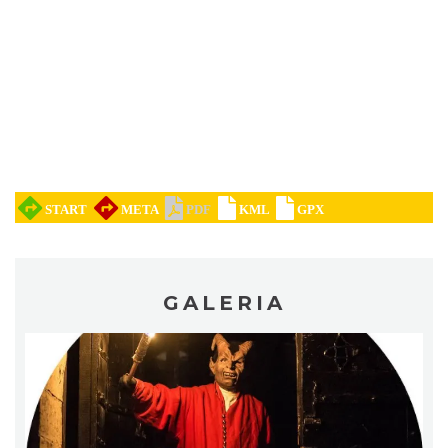
DISCO-OGRO FESTIWAL przy Zamku
Ogrodzieniec
Podzamcze
0.05 km
2026-08-28
GALERIA
Pokazy konne przy Zamku Ogrodzieniec
Podzamcze