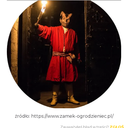
Podzamcze
0.00 km
2026-09-11
Podzamcze
0.00 km
2026-09-18
źródło: https://www.zamek-ogrodzieniec.pl/
Zauważyłeś błąd w treści?
ZGŁOŚ