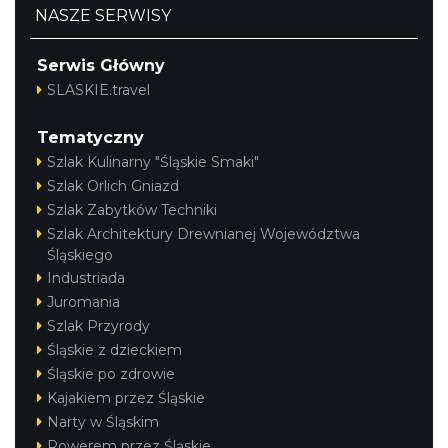
NASZE SERWISY
Serwis Główny
Rabsztyn
SLASKIE.travel
15.57 km
2026-08-08
Tematyczny
Szlak Kulinarny "Śląskie Smaki"
Szlak Orlich Gniazd
Szlak Zabytków Techniki
Szlak Architektury Drewnianej Województwa
Śląskiego
Industriada
Rabsztyn
15.57 km
2026-08-15
Juromania
Szlak Przyrody
Śląskie z dzieckiem
Śląskie po zdrowie
Kajakiem przez Śląskie
Narty w Śląskim
Rowerem przez Śląskie