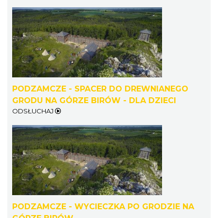
Festiwal Biegowy JuraRun 2026. Wielkie
bieganie wraca na Jurę!
11.57 km
2026-10-02
PODZAMCZE - SPACER DO DREWNIANEGO
GRODU NA GÓRZE BIRÓW - DLA DZIECI
ODSŁUCHAJ
Światowy Festiwal Prażonek w Porębie
Poręba
13.42 km
2026-09-05
PODZAMCZE - WYCIECZKA PO GRODZIE NA