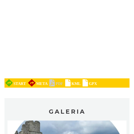
Pokazy walk rycerskich przy Zamku
Ogrodzieniec
Podzamcze
0.05 km
2026-08-15
DISCO-OGRO FESTIWAL przy Zamku
GALERIA
Ogrodzieniec
Podzamcze
0.05 km
2026-08-28