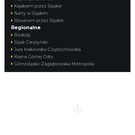
Kajakiem przez Śląskie
Rabsztyn
Narty w Śląskim
15.57 km
2026-08-15
Rowerem przez Śląskie
Regionalne
Beskidy
Śląsk Cieszyński
Jura Krakowsko-Częstochowska
Kraina Górnej Odry
Górnośląsko-Zagłębiowska Metropolia
Rabsztyn
15.57 km
2026-08-22