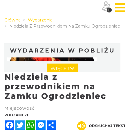
0
Główna
Wydarzenia
Niedziela Z Przewodnikiem Na Zamku Ogrodzieniec
WYDARZENIA W POBLIŻU
WIĘCEJ
Niedziela z
przewodnikiem na
Zamku Ogrodzieniec
Wieczór z Duchami na Zamku
Miejscowość:
Ogrodzieniec
PODZAMCZE
Podzamcze
Facebook
Twitter
WhatsApp
Messenger
Share
0.00 km
2026-08-07
ODSŁUCHAJ TEKST