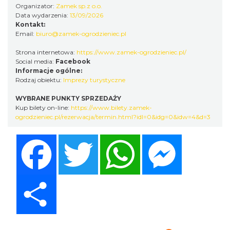
Organizator:
Zamek sp.z o.o.
Data wydarzenia:
13/09/2026
Kontakt:
Email:
biuro@zamek-ogrodzieniec.pl
Podzamcze
0.00 km
2026-09-25
Strona internetowa:
https://www.zamek-ogrodzieniec.pl/
Social media:
Facebook
Informacje ogólne:
Rodzaj obiektu:
Imprezy turystyczne
WYBRANE PUNKTY SPRZEDAŻY
Kup bilety on-line:
https://www.bilety.zamek-
ogrodzieniec.pl/rezerwacja/termin.html?idl=0&idg=0&idw=4&d=3
Facebook
Twitter
WhatsApp
Messenger
Podzamcze
0.00 km
2026-09-06
Share