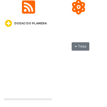
Międzynarodowy Turniej Rycerski w
Podzamczu 2026
Podzamcze
DODAJ DO PLANERA
0.05 km
2026-08-22
Trasa
AEROPIKNIK - BALONIADA na Zamku
Ogrodzieniec
Podzamcze
0.05 km
2026-08-08