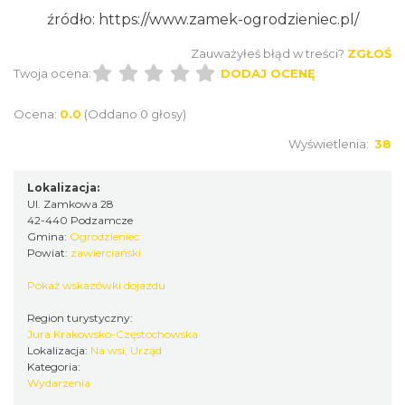
źródło:
https://www.zamek-ogrodzieniec.pl/
Zauważyłeś błąd w treści?
ZGŁOŚ
Twoja ocena:
DODAJ OCENĘ
Podzamcze
0.00 km
2026-09-11
Ocena:
0.0
(Oddano 0 głosy)
Wyświetlenia:
38
Lokalizacja:
Ul. Zamkowa 28
42-440 Podzamcze
Gmina:
Ogrodzieniec
Powiat:
zawierciański
Podzamcze
Pokaż wskazówki dojazdu
0.00 km
2026-09-18
Region turystyczny:
Jura Krakowsko-Częstochowska
Lokalizacja:
Na wsi, Urząd
Kategoria:
Wydarzenia