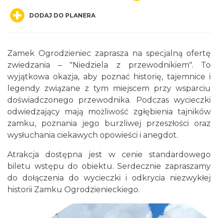
DODAJ DO PLANERA
Zamek Ogrodzieniec zaprasza na specjalną ofertę
zwiedzania – "Niedziela z przewodnikiem". To
wyjątkowa okazja, aby poznać historię, tajemnice i
Podzamcze
legendy związane z tym miejscem przy wsparciu
0.00 km
2026-08-14
doświadczonego przewodnika. Podczas wycieczki
odwiedzający mają możliwość zgłębienia tajników
zamku, poznania jego burzliwej przeszłości oraz
wysłuchania ciekawych opowieści i anegdot.
Atrakcja dostępna jest w cenie standardowego
biletu wstępu do obiektu. Serdecznie zapraszamy
do dołączenia do wycieczki i odkrycia niezwykłej
Podzamcze
historii Zamku Ogrodzienieckiego.
0.00 km
2026-08-21