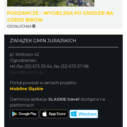
Światowy Festiwal Prażonek w Porębie
PODZAMCZE - WYCIECZKA PO GRODZIE NA
Poręba
GÓRZE BIRÓW
13.42 km
2026-09-05
ODSŁUCHAJ
ZWIĄZEK GMIN JURAJSKICH
pl. Wolności 42
Ogrodzieniec
tel./fax (32) 673-33-64, fax (32) 673-37-98
biuro@jura.info.pl
Gminne Dożynki w Zdowie
Zdów
Portal powstał w ramach projektu
15.22 km
2026-08-15
Mobilne Śląskie
Darmowa aplikacja
SLASKIE.travel
dostępna na
platformach