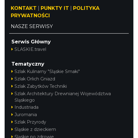
KONTAKT
|
PUNKTY IT
|
POLITYKA
PRYWATNOŚCI
Dni Wolbromia 2026
Wolbrom
NASZE SERWISY
15.43 km
2026-08-21
Serwis Główny
SLASKIE.travel
Tematyczny
Szlak Kulinarny "Śląskie Smaki"
Szlak Orlich Gniazd
Szlak Zabytków Techniki
Rabsztyn
15.57 km
2026-08-08
Szlak Architektury Drewnianej Województwa
Śląskiego
Industriada
Juromania
Szlak Przyrody
Śląskie z dzieckiem
Śląskie po zdrowie