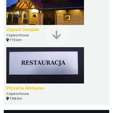
Zajazd Jurajski
Częstochowa
7.73 km
Pizzeria Ambaras
Częstochowa
7.98 km