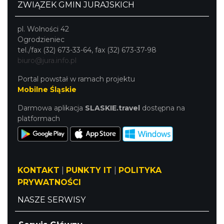
ZWIĄZEK GMIN JURAJSKICH
pl. Wolności 42
Ogrodzieniec
tel./fax (32) 673-33-64, fax (32) 673-37-98
biuro@jura.info.pl
Portal powstał w ramach projektu
Mobilne Śląskie
Darmowa aplikacja
SLASKIE.travel
dostępna na
platformach
KONTAKT
|
PUNKTY IT
|
POLITYKA
PRYWATNOŚCI
NASZE SERWISY