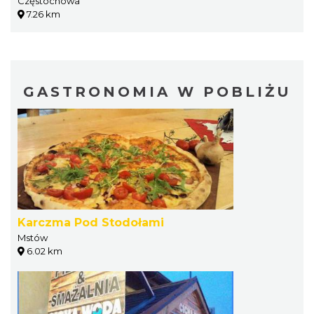
Częstochowa
7.26 km
GASTRONOMIA W POBLIŻU
Karczma Pod Stodołami
Mstów
6.02 km