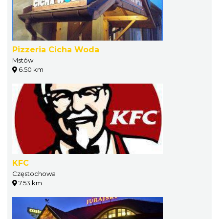
Pizzeria Cicha Woda
Mstów
6.50 km
KFC
Częstochowa
7.53 km