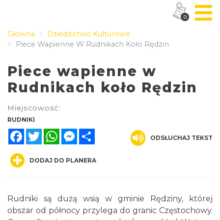
0
Główna
Dziedzictwo Kulturowe
Piece Wapienne W Rudnikach Koło Rędzin
Piece wapienne w
Rudnikach koło Rędzin
Miejscowość:
RUDNIKI
Facebook
Twitter
WhatsApp
Messenger
Share
ODSŁUCHAJ TEKST
DODAJ DO PLANERA
Rudniki są dużą wsią w gminie Rędziny, której
obszar od północy przylega do granic Częstochowy.