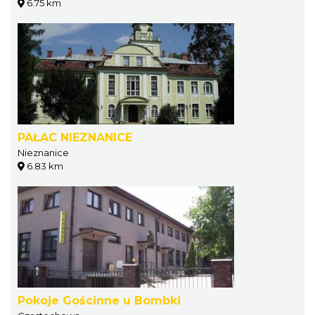
6.75 km
PAŁAC NIEZNANICE
Nieznanice
6.83 km
Pokoje Gościnne u Bombki