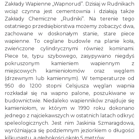
Zakłady Wapienne „Wapnorud”. Dzisiaj w Rudnikach
wciąż czynna jest cementownia i działają także
Zakłady Chemiczne „Rudniki”. Na terenie tego
ostatniego przedsiębiorstwa możemy zobaczyć dwa,
zachowane w doskonałym stanie, stare piece
wapienne. To ceglane budowle na planie koła,
zwieńczone cylindrycznymi również kominami.
Piece te, typu szybowego, zasypywano niegdyś
pokruszonym kamieniem wapiennym z
miejscowych kamieniołomów oraz węglem
(drzewnym lub kamiennym). W temperaturze od
950 do 1200 stopni Celsjusza węglan wapnia
rozkładał się na wapno palone, poszukiwane w
budownictwie. Niedaleko wapienników znajduje się
kamieniołom, w którym w 1990 roku dokonano
jednego z najciekawszych w ostatnich latach odkryć
speleologicznych. Jest nim Jaskinia Szmaragdowa,
wyróżniająca się podziemnym jeziorkiem o długości
kilkunastu, a głębokości około 5 metrów.