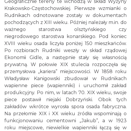
Geograficznie tereny te wchodzą w skład Wyżyny
Krakowsko-Częstochowskiej. Pierwsze wzmianki o
Rudnikach odnotowane zostały w dokumentach
pochodzących z XIII wieku. Później należały m.in. do
ważnego starostwa olsztyńskiego czy
niegrodowego starostwa konarskiego. Pod koniec
XVIII wieku osada liczyła poniżej 150 mieszkańców.
Po rozbiorach Rudniki weszły w skład rządowej
Ekonomii Gidle, a następnie stały się własnością
prywatną. W połowie XIX stulecia rozpoczęła się
przemysłowa „kariera” miejscowości. W 1858 roku
Władysław Kanigowski zbudował w Rudnikach
wapienne piece (wapienniki) i uruchomił zakład
produkcyjny. Po nim, w latach 70. XIX wieku, swoje
piece postawił niejaki Dobrzyński. Obok tych
zakładów wkrótce wyrosła spora osada fabryczna.
Na przełomie XIX i XX wieku źródła wspominają o
funkcjonowaniu cementowni „Jakub”, a w 1923
roku miejscowe, niewielkie wapienniki łączą się w