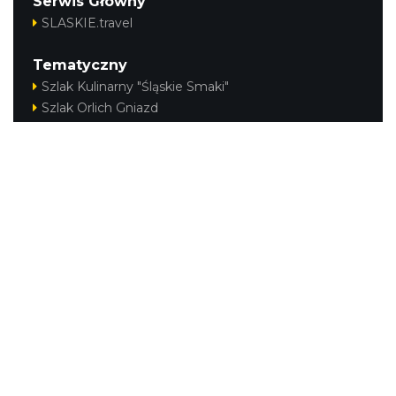
Serwis Główny
SLASKIE.travel
Tematyczny
Szlak Kulinarny "Śląskie Smaki"
Szlak Orlich Gniazd
Szlak Zabytków Techniki
Szlak Architektury Drewnianej Województwa
Śląskiego
Industriada
Juromania
Szlak Przyrody
Śląskie z dzieckiem
Śląskie po zdrowie
Kajakiem przez Śląskie
Narty w Śląskim
Rowerem przez Śląskie
Regionalne
Beskidy