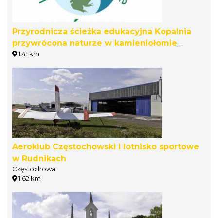
Przyrodnicza ścieżka edukacyjna Kopalnia
przywrócona naturze w kamieniołomie
1.41 km
Lipówka w Rudnikach
Aeroklub Częstochowski i lotnisko sportowe
w Rudnikach
Częstochowa
1.62 km