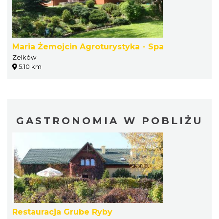
Maria Żemojcin Agroturystyka - Spa
Zelków
5.10 km
GASTRONOMIA W POBLIŻU
Restauracja Grube Ryby