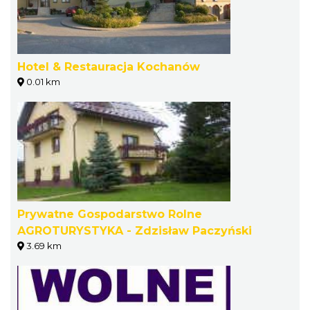
Hotel & Restauracja Kochanów
0.01 km
Prywatne Gospodarstwo Rolne
AGROTURYSTYKA - Zdzisław Paczyński
3.69 km