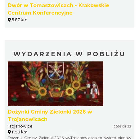
Dwór w Tomaszowicach - Krakowskie
Centrum Konferencyjne
5.87 km
WYDARZENIA W POBLIŻU
Dożynki Gminy Zielonki 2026 w
Trojanowicach
Trojanowice
2026-08-22
11.58 km
Dożynki Gminy Zielonki 2026 w Trojanowicach to święto plonów