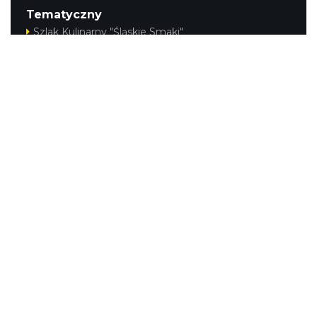
Tematyczny
Szlak Kulinarny "Śląskie Smaki"
Szlak Orlich Gniazd
Szlak Zabytków Techniki
Szlak Architektury Drewnianej Województwa
Śląskiego
Industriada
Juromania
Szlak Przyrody
Śląskie z dzieckiem
Śląskie po zdrowie
Kajakiem przez Śląskie
Narty w Śląskim
Rowerem przez Śląskie
Regionalne
Beskidy
Śląsk Cieszyński
Jura Krakowsko-Częstochowska