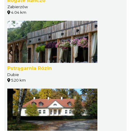
Rogate Ranczo
Zabierzów
4.04 km
Pstrągarnia Rózin
Dubie
5.20 km