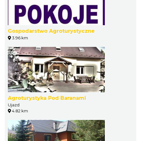
Gospodarstwo Agroturystyczne
3.96 km
Agroturystyka Pod Baranami
Ujazd
4.82 km