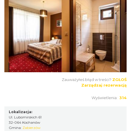
Zauważyłeś błąd w treści?
ZGŁOŚ
Zarządzaj rezerwacją
Wyświetlenia:
314
Lokalizacja:
Ul. Lubomirskich 61
32-064 Kochanów
Gmina:
Zabierzów