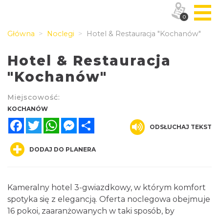
0
Główna
Noclegi
Hotel & Restauracja "Kochanów"
Hotel & Restauracja
"Kochanów"
Miejscowość:
KOCHANÓW
Facebook
Twitter
WhatsApp
Messenger
Share
ODSŁUCHAJ TEKST
DODAJ DO PLANERA
Kameralny hotel 3-gwiazdkowy, w którym komfort
spotyka się z elegancją. Oferta noclegowa obejmuje
16 pokoi, zaaranżowanych w taki sposób, by