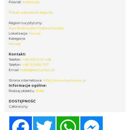
Powiat:
krakowski
Pokaż wskazówki dojazdu
Region turystyczny:
Jura Krakowsko-Częstochowska
Lokalizacja:
Na wsi
Kategoria:
Noclegi
Kontakt:
Telefon:
+48 505 003 468
Telefon:
+48 122 853 797
Email:
hotel@kochanow.pl
Strona internetowa:
http://www.kochanow.pl
Informacje ogólne:
Rodzaj obiektu:
Hotel
DOSTĘPNOŚĆ
Całoroczny
Facebook
Twitter
WhatsApp
Messenger