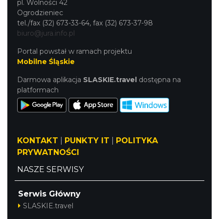
pl. Wolności 42
Ogrodzieniec
tel./fax (32) 673-33-64, fax (32) 673-37-98
biuro@jura.info.pl
Portal powstał w ramach projektu
Mobilne Śląskie
Darmowa aplikacja
SLASKIE.travel
dostępna na
platformach
KONTAKT
|
PUNKTY IT
|
POLITYKA
PRYWATNOŚCI
NASZE SERWISY
Serwis Główny
SLASKIE.travel