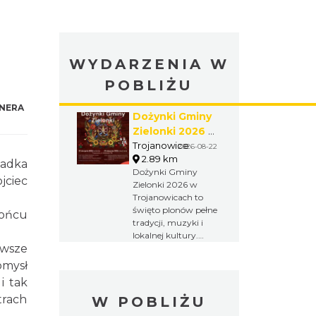
WYDARZENIA W
POBLIŻU
NERA
Dożynki Gminy
Zielonki 2026 w
Trojanowicach
Trojanowice
2026-08-22
2.89 km
iadka
Dożynki Gminy
jciec
Zielonki 2026 w
Trojanowicach to
święto plonów pełne
końcu
tradycji, muzyki i
lokalnej kultury.
rwsze
Obrzędy
dożynkowe,
omysł
występy
i tak
artystyczne,
trach
W POBLIŻU
integracja
kulturalna i wspólna