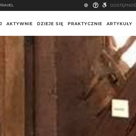
TRAVEL
DOSTĘPNOŚ
J
AKTYWNIE
DZIEJE SIĘ
PRAKTYCZNIE
ARTYKUŁY