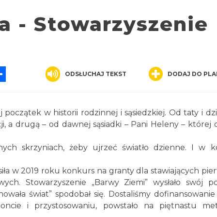
 - Stowarzyszenie
App
ssenger
Share
ODSŁUCHAJ TEKST
DODAJ DO PLA
oczątek w historii rodzinnej i sąsiedzkiej. Od taty i dz
i, a drugą – od dawnej sąsiadki – Pani Heleny – której o
ych skrzyniach, żeby ujrzeć światło dzienne. I w 
iła w 2019 roku konkurs na granty dla stawiających pie
wych. Stowarzyszenie „Barwy Ziemi” wysłało swój p
nowała świat” spodobał się. Dostaliśmy dofinansowanie 
oncie i przystosowaniu, powstało na piętnastu me