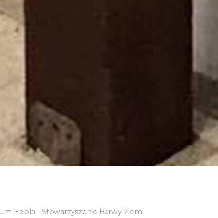
m Hebla - Stowarzyszenie Barwy Ziemi