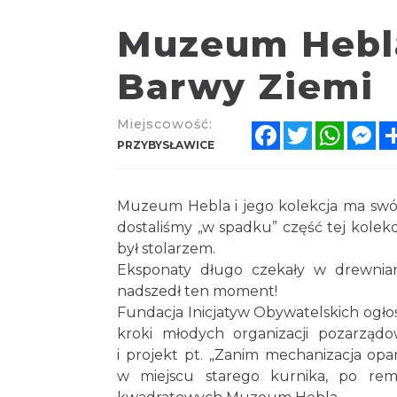
Muzeum Hebla
Barwy Ziemi
Miejscowość:
Facebook
Twitter
Whats
Me
PRZYBYSŁAWICE
Muzeum Hebla i jego kolekcja ma swój p
dostaliśmy „w spadku” część tej kolekcj
był stolarzem.
Eksponaty długo czekały w drewnian
nadszedł ten moment!
Fundacja Inicjatyw Obywatelskich ogłos
kroki młodych organizacji pozarządo
i projekt pt. „Zanim mechanizacja opa
w miejscu starego kurnika, po rem