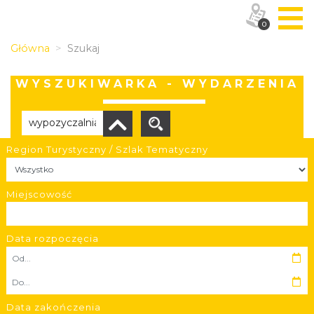
0
Główna
Szukaj
WYSZUKIWARKA - WYDARZENIA
Region Turystyczny / Szlak Tematyczny
Brak wyników
Miejscowość
Data rozpoczęcia
OBIEKTY I MIEJSCA
TRASY
Data zakończenia