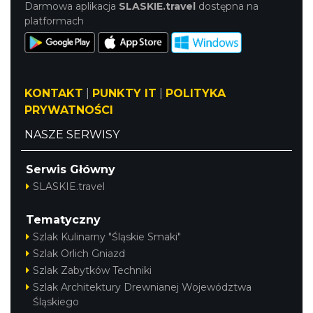
Darmowa aplikacja
SLASKIE.travel
dostępna na
platformach
KONTAKT
|
PUNKTY IT
|
POLITYKA
PRYWATNOŚCI
NASZE SERWISY
Serwis Główny
SLASKIE.travel
Tematyczny
Szlak Kulinarny "Śląskie Smaki"
Szlak Orlich Gniazd
Szlak Zabytków Techniki
Szlak Architektury Drewnianej Województwa
Śląskiego