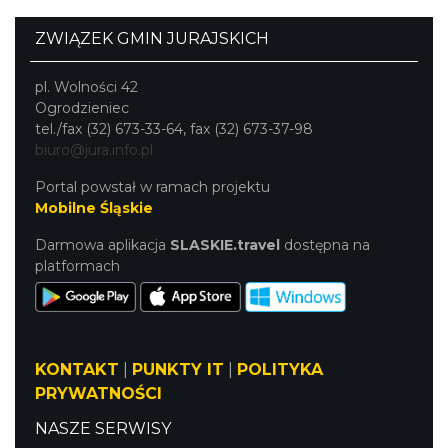
ZWIĄZEK GMIN JURAJSKICH
pl. Wolności 42
Ogrodzieniec
tel./fax (32) 673-33-64, fax (32) 673-37-98
biuro@jura.info.pl
Portal powstał w ramach projektu
Mobilne Śląskie
Darmowa aplikacja
SLASKIE.travel
dostępna na
platformach
KONTAKT
|
PUNKTY IT
|
POLITYKA
PRYWATNOŚCI
NASZE SERWISY