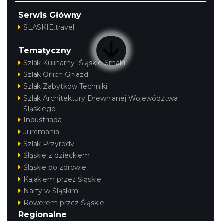
Serwis Główny
SLASKIE.travel
Tematyczny
Szlak Kulinarny "Śląskie Smaki"
Szlak Orlich Gniazd
Szlak Zabytków Techniki
Szlak Architektury Drewnianej Województwa
Śląskiego
Industriada
Juromania
Szlak Przyrody
Śląskie z dzieckiem
Śląskie po zdrowie
Kajakiem przez Śląskie
Narty w Śląskim
Rowerem przez Śląskie
Regionalne