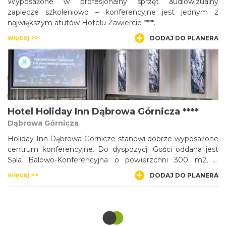
Wyposażone w profesjonalny sprzęt audiowizualny
zaplecze szkoleniowo – konferencyjne jest jednym z
największym atutów Hotelu Zawiercie ****.
więcej >>
DODAJ DO PLANERA
Hotel Holiday Inn Dąbrowa Górnicza ****
Dąbrowa Górnicza
Holiday Inn Dąbrowa Górnicze stanowi dobrze wyposażone
centrum konferencyjne. Do dyspozycji Gości oddana jest
Sala Balowo-Konferencyjna o powierzchni 300 m2, z
możliwością wjazdu samochodu do środka oraz 6
więcej >>
DODAJ DO PLANERA
klimatyzowanych, nowocześnie wyposażonych sal
konferencyjnych.