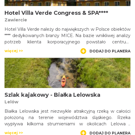
zapomnieć o tym, że płyniemy przez zurbanizowany obszar
Zagłębia Dąbrowskiego.
Hotel Villa Verde Congress & SPA****
Zawiercie
Hotel Villa Verde należy do największych w Polsce obiektów
**** dedykowanych branży MICE. Na bazie wnikliwej analizy
potrzeb klienta korporacyjnego powstało centrum
kongresowo-bankietowe, plener znakomitych możliwości
więcej >>
DODAJ DO PLANERA
teambuildingowych i eventowych oraz dział MICE
składający się ze specjalistów ds. organizacji wydarzeń
firmowych.
Szlak kajakowy - Białka Lelowska
Lelów
Białka Lelowska jest niezwykle atrakcyjną rzeką w całości
położoną na terenie województwa śląskiego. Rzeka
wypływa kilkoma strumieniami w okolicach Lelowa i
uchodzi do Pilicy w Koniecpolu po pokonaniu 26,6km. Białka
więcej >>
DODAJ DO PLANERA