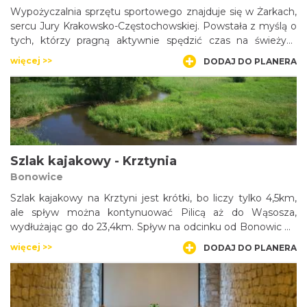
Wypożyczalnia sprzętu sportowego znajduje się w Żarkach,
sercu Jury Krakowsko-Częstochowskiej. Powstała z myślą o
tych, którzy pragną aktywnie spędzić czas na świeżym
powietrzu, bez konieczności kupowania drogiego sprzętu. U
więcej >>
DODAJ DO PLANERA
nas można go wypożyczyć za bardzo atrakcyjną cenę.
Jesteśmy do dyspozycji Klientów przez cały rok.
Szlak kajakowy - Krztynia
Bonowice
Szlak kajakowy na Krztyni jest krótki, bo liczy tylko 4,5km,
ale spływ można kontynuować Pilicą aż do Wąsosza,
wydłużając go do 23,4km. Spływ na odcinku od Bonowic do
ujścia Krztyni jest ciekawy, ale też dość trudny z powodu
więcej >>
DODAJ DO PLANERA
licznych zwałek i niskich kładek, zmuszając do przenoszenia
kajaka.