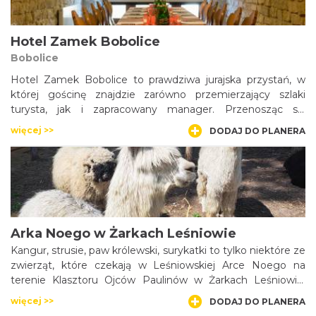
Hotel Zamek Bobolice
Bobolice
Hotel Zamek Bobolice to prawdziwa jurajska przystań, w
której gościnę znajdzie zarówno przemierzający szlaki
turysta, jak i zapracowany manager. Przenosząc się
myślami w dawne czasy nie trzeba jednak rezygnować z
więcej >>
DODAJ DO PLANERA
telefonu, telewizji czy internetu, które znajdują się na
wyposażeniu każdego pokoju. W hotelu można także
zorganizować konferencje.
Arka Noego w Żarkach Leśniowie
Kangur, strusie, paw królewski, surykatki to tylko niektóre ze
zwierząt, które czekają w Leśniowskiej Arce Noego na
terenie Klasztoru Ojców Paulinów w Żarkach Leśniowie.
Ojcowie paulini rozbudowali zwierzyniec i sprawują opiekę
więcej >>
DODAJ DO PLANERA
nie tylko nad alpakami, kozami i owieczkami, które są od