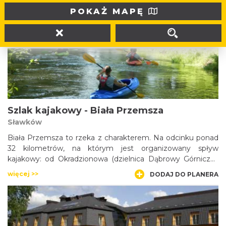
Hala Sportowa Częstochowa została oddana do użytku w
POKAŻ MAPĘ
2012 roku. Jej wielofunkcyjność pozwala na zorganizowanie
zarówno imprez sportowych, estradowych, targowych i
seminaryjnych. Dobra lokalizacja obiektu w pobliżu drogi
więcej >>
DODAJ DO PLANERA
krajowej DK1 umożliwia łatwy dojazd.
Szlak kajakowy - Biała Przemsza
Sławków
Biała Przemsza to rzeka z charakterem. Na odcinku ponad
32 kilometrów, na którym jest organizowany spływ
kajakowy: od Okradzionowa (dzielnica Dąbrowy Górniczej)
do ujścia na Trójkącie Trzech Cesarzy w Sosnowcu, rzeka
więcej >>
DODAJ DO PLANERA
zaskakuje liczny¬mi bystrzami oraz bujnością przyrody.
Mocno meandrujące wody zmuszają do wytężenia sił przy
pokonywaniu kolejnych zawijasów rzeki, ale wysiłek
wynagradza wspaniała przyroda mijanych terenów z
licznymi rozlewiskami i terenami bagiennymi, pozwalająca