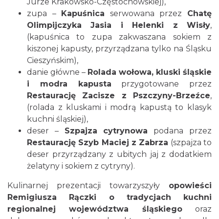
Jurze Krakowsko-Częstochowskiej),
zupa –
Kapuśnica
serwowana przez
Chatę
Olimpijczyka Jasia i Helenki z Wisły
,
(kapuśnica to zupa zakwaszana sokiem z
kiszonej kapusty, przyrządzana tylko na Śląsku
Cieszyńskim),
danie główne –
Rolada wołowa, kluski śląskie
i modra kapusta
przygotowane przez
Restaurację Zacisze z Pszczyny-Brzeźce
,
(rolada z kluskami i modrą kapustą to klasyk
kuchni śląskiej),
deser –
Szpajza
cytrynowa
podana przez
Restaurację Szyb Maciej z Zabrza
(szpajza to
deser przyrządzany z ubitych jaj z dodatkiem
żelatyny i sokiem z cytryny).
Kulinarnej prezentacji towarzyszyły
opowieści
Remigiusza Rączki o tradycjach kuchni
regionalnej województwa śląskiego
oraz