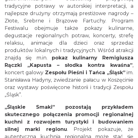
tradycyjne potrawy w autorskiej interpretacji, a
najlepsze drużyny otrzymają prestiżowe nagrody –
Złote, Srebrne i Brązowe Fartuchy. Program
Festiwalu obejmuje także pokazy kulinarne,
degustacje regionalnych potraw, koncerty, strefę
relaksu, animacje dla dzieci oraz sprzedaż
produktów lokalnych i tradycyjnych. Wśród atrakcji
znajdą się m.in.
pokaz kulinarny Remigiusza
Rączki „Kapusta – słodka kontra kwaśna”
,
koncert galowy
Zespołu Pieśni i Tańca „Śląsk”
im.
Stanisława Hadyny, zwiedzanie pałacu w Koszęcinie
oraz wystawy poświęcone historii i tradycji Zespołu
„Śląsk”.
„Śląskie Smaki” pozostają przykładem
skutecznego połączenia promocji regionalnej
kuchni z rozwojem turystyki i budowaniem
silnej marki regionu
. Projekt pokazuje, że
autentyczna kuchnia regionalna może stać się