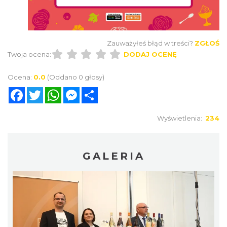
Zauważyłeś błąd w treści?
ZGŁOŚ
Twoja ocena:
DODAJ OCENĘ
Ocena:
0.0
(Oddano 0 głosy)
Facebook
Twitter
WhatsApp
Messenger
Share
Wyświetlenia:
234
GALERIA