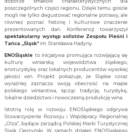
doborze smaków charakterystycznych dla
poszczególnych części regionu. Dzięki temu goście
mogli nie tylko degustować regionalne potrawy, ale
również poznać historię i kulturowe znaczenie
prezentowanych dań. Konferencji towarzyszył
spektakularny występ solistów
Zespołu Pieśni i
Tańca „Śląsk”
im. Stanisława Hadyny.
ENOŚląskie
to inicjatywa promująca rozwijającą się
kulturę winiarską województwa śląskiego,
enoturystykę oraz lokalnych producentów wysokiej
jakości win. Projekt pokazuje, że Śląskie coraz
wyraźniej zaznacza swoją obecność na mapie
polskiego winiarstwa, łącząc tradycję, turystykę,
lokalne dziedzictwo i nowoczesną produkcję wina.
Istotną rolę w rozwoju ENOŚląskiego odgrywa
Stowarzyszenie Rozwoju i Współpracy Regionalnej
„Olza”, będące zarządcą Polskiej Marki Turystycznej
Śląsk Cieszyński. W ramach działań ENOŚląskiego