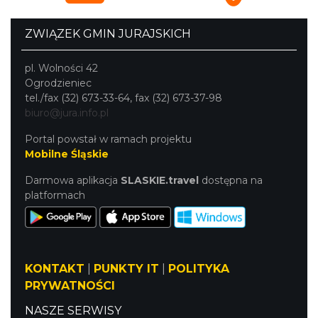
ZWIĄZEK GMIN JURAJSKICH
pl. Wolności 42
Ogrodzieniec
tel./fax (32) 673-33-64, fax (32) 673-37-98
biuro@jura.info.pl
Portal powstał w ramach projektu
Mobilne Śląskie
Darmowa aplikacja
SLASKIE.travel
dostępna na
platformach
KONTAKT
|
PUNKTY IT
|
POLITYKA
PRYWATNOŚCI
NASZE SERWISY