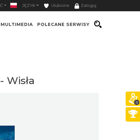
Ć
JĘZYK
Ulubione
Zaloguj
MULTIMEDIA
POLECANE SERWISY
- Wisła
0