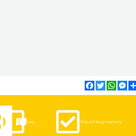
Facebook
Twitter
WhatsA
Mes
Trasy
Pokaż/Ukryj markery