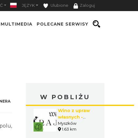
Ć
JĘZYK
Ulubione
Zaloguj
MULTIMEDIA
POLECANE SERWISY
W POBLIŻU
NERA
Wino z upraw
własnych -
Winnica Rajska
Myszków
polu,
1.63 km