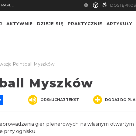
TRAVEL
DOSTĘPNOŚ
J
AKTYWNIE
DZIEJE SIĘ
PRAKTYCZNIE
ARTYKUŁY
wazja Paintball Myszków
tball Myszków
App
ssenger
Share
ODSŁUCHAJ TEKST
DODAJ DO PLA
zeprowadzenia gier plenerowych na własnym otwartym 
e przy ognisku.