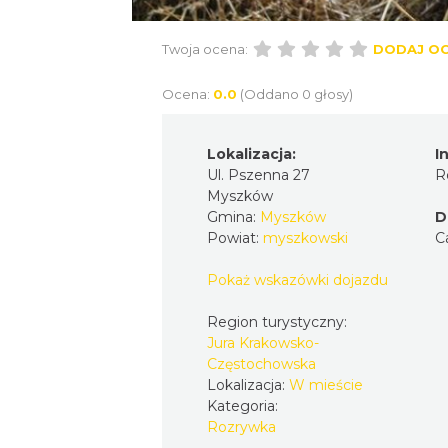
Twoja ocena:
DODAJ O
Ocena:
0.0
(Oddano 0 głosy)
Lokalizacja:
I
Ul. Pszenna 27
R
Myszków
Gmina:
Myszków
D
Powiat:
myszkowski
C
Pokaż wskazówki dojazdu
Region turystyczny:
Jura Krakowsko-
Częstochowska
Lokalizacja:
W mieście
Kategoria:
Rozrywka