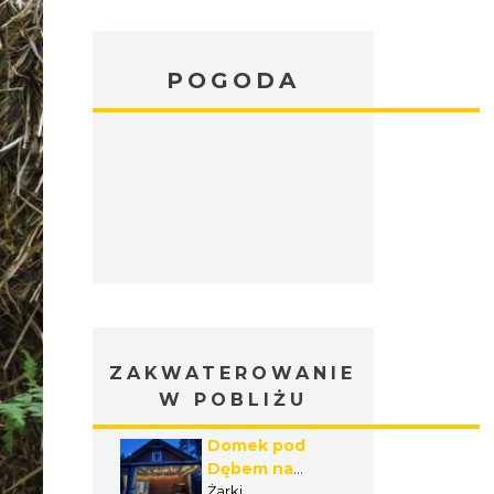
POGODA
ZAKWATEROWANIE
W POBLIŻU
Domek pod
Dębem na
Jurze
Żarki