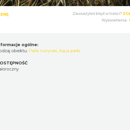
Zauważyłeś błąd w treści?
ZG
CENĘ
Wyświetlenia:
nformacje ogólne:
odzaj obiektu:
Parki rozrywki, Aqua parki
OSTĘPNOŚĆ
ałoroczny