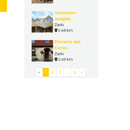
Gościniec
Jurajski
Żarki
2.46 km
Pizzeria del
Corso
Żarki
2.49 km
«
1
2
3
…
6
»