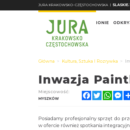
|
JURA KRAKOWSKO-CZĘSTOCHOWSKA
SLASKIE.
O REGIONIE
ODKRY
Główna
Kultura, Sztuka I Rozrywka
In
Inwazja Pain
Miejscowość:
Facebook
Twitter
Whats
Me
MYSZKÓW
Posiadamy profesjonalny sprzęt do pr
w ofercie również spotkania integracyjn