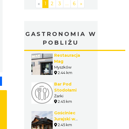
«
1
2
3
…
6
»
GASTRONOMIA W
POBLIŻU
Restauracja
Mag
Myszków
2.44 km
pp
senger
Share
Bar Pod
Stodołami
Żarki
2.45 km
Gościniec
Jurajski w
Żarkach
2.45 km