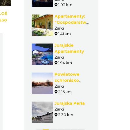
1.03 km
ŁOŚ
Apartamenty:
530
"Gospodarstwo
Agroturystyczne
Żarki
1.41 km
Uroczysko
Połomia"
Jurajskie
Apartamenty
Żarki
1.94 km
Powiatowe
schronisko
młodzieżowe
Żarki
2.16 km
(czynne VII-VIII)
Jurajska Perła
Żarki
2.30 km