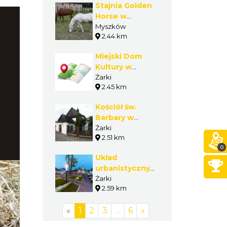
Stajnia Golden
Horse w
Myszkowie
Myszków
2.44 km
Miejski Dom
Kultury w
Żarkach
Żarki
2.45 km
Kościół św.
Barbary w
Żarkach
Żarki
2.51 km
0
Układ
urbanistyczny
Żarek
Żarki
2.59 km
«
1
2
3
…
6
»