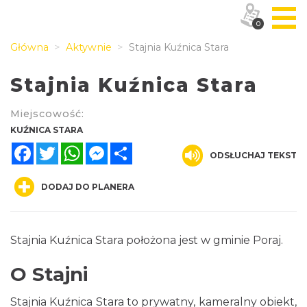
0
Główna
Aktywnie
Stajnia Kuźnica Stara
Stajnia Kuźnica Stara
Miejscowość:
KUŹNICA STARA
Facebook
Twitter
WhatsApp
Messenger
Share
ODSŁUCHAJ TEKST
DODAJ DO PLANERA
Stajnia Kuźnica Stara położona jest w gminie Poraj.
O Stajni
Stajnia Kuźnica Stara to prywatny, kameralny obiekt,