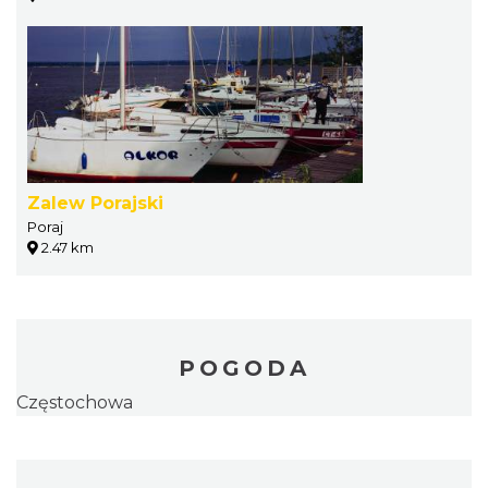
Zalew Porajski
Poraj
2.47 km
POGODA
Częstochowa