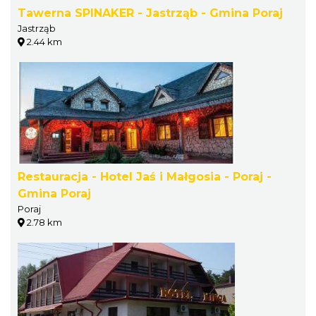
Tawerna SPINAKER - Jastrząb - Gmina Poraj
Jastrząb
2.44 km
Restauracja - Hotel Jaś i Małgosia - Poraj -
Gmina Poraj
Poraj
2.78 km