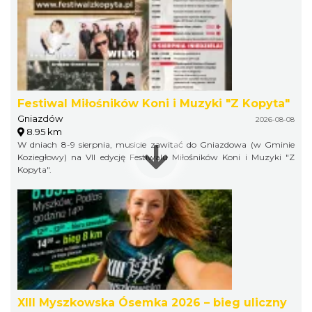
Festiwal Miłośników Koni i Muzyki "Z Kopyta"
Gniazdów
2026-08-08
8.95 km
W dniach 8-9 sierpnia, musicie zawitać do Gniazdowa (w Gminie
Koziegłowy) na VII edycję Festiwalu Miłośników Koni i Muzyki "Z
Kopyta".
XIII Myszkowska Ósemka 2026 – bieg uliczny