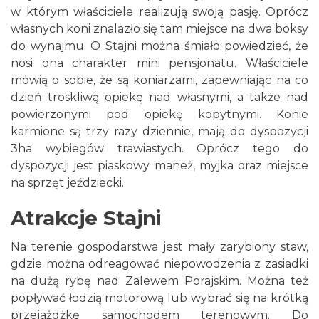
w którym właściciele realizują swoją pasję. Oprócz
własnych koni znalazło się tam miejsce na dwa boksy
do wynajmu. O Stajni można śmiało powiedzieć, że
nosi ona charakter mini pensjonatu. Właściciele
mówią o sobie, że są koniarzami, zapewniając na co
dzień troskliwą opiekę nad własnymi, a także nad
powierzonymi pod opiekę kopytnymi. Konie
karmione są trzy razy dziennie, mają do dyspozycji
3ha wybiegów trawiastych. Oprócz tego do
dyspozycji jest piaskowy maneż, myjka oraz miejsce
na sprzęt jeździecki.
Atrakcje Stajni
Na terenie gospodarstwa jest mały zarybiony staw,
gdzie można odreagować niepowodzenia z zasiadki
na dużą rybę nad Zalewem Porajskim. Można też
popływać łodzią motorową lub wybrać się na krótką
przejażdżkę samochodem terenowym. Do