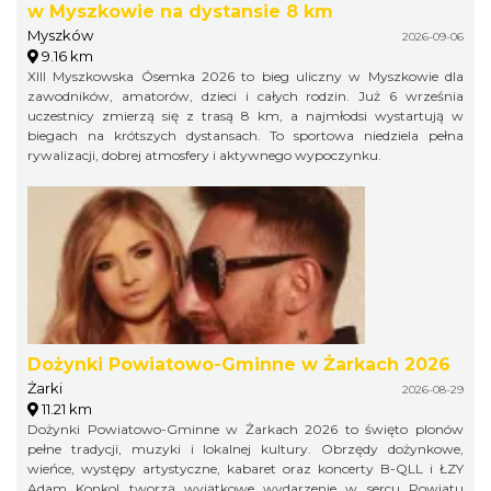
w Myszkowie na dystansie 8 km
Myszków
2026-09-06
9.16 km
XIII Myszkowska Ósemka 2026 to bieg uliczny w Myszkowie dla
zawodników, amatorów, dzieci i całych rodzin. Już 6 września
uczestnicy zmierzą się z trasą 8 km, a najmłodsi wystartują w
biegach na krótszych dystansach. To sportowa niedziela pełna
rywalizacji, dobrej atmosfery i aktywnego wypoczynku.
Dożynki Powiatowo-Gminne w Żarkach 2026
Żarki
2026-08-29
11.21 km
Dożynki Powiatowo-Gminne w Żarkach 2026 to święto plonów
pełne tradycji, muzyki i lokalnej kultury. Obrzędy dożynkowe,
wieńce, występy artystyczne, kabaret oraz koncerty B-QLL i ŁZY
Adam Konkol tworzą wyjątkowe wydarzenie w sercu Powiatu