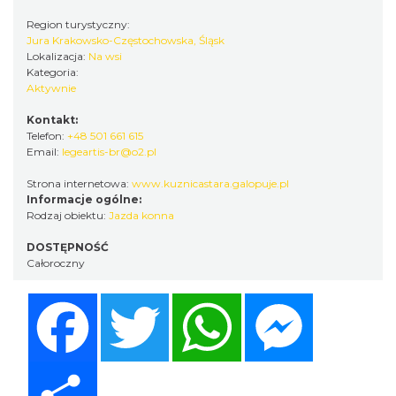
Region turystyczny:
Jura Krakowsko-Częstochowska, Śląsk
Lokalizacja:
Na wsi
Kategoria:
Aktywnie
Kontakt:
Telefon:
+48 501 661 615
Email:
legeartis-br@o2.pl
Strona internetowa:
www.kuznicastara.galopuje.pl
Informacje ogólne:
Rodzaj obiektu:
Jazda konna
DOSTĘPNOŚĆ
Całoroczny
Facebook
Twitter
WhatsApp
Messenger
Share