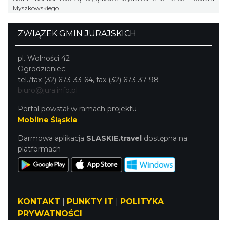
Myszkowskiego.
ZWIĄZEK GMIN JURAJSKICH
pl. Wolności 42
Ogrodzieniec
tel./fax (32) 673-33-64, fax (32) 673-37-98
biuro@jura.info.pl
Portal powstał w ramach projektu
Mobilne Śląskie
Darmowa aplikacja
SLASKIE.travel
dostępna na
platformach
KONTAKT
|
PUNKTY IT
|
POLITYKA
PRYWATNOŚCI