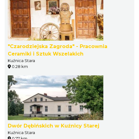
"Czarodziejska Zagroda" - Pracownia
Ceramiki i Sztuk Wszelakich
Kuźnica Stara
0.28 km
Dwór Dębińskich w Kuźnicy Starej
Kuźnica Stara
0.77 km