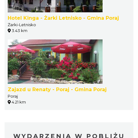
Hotel Kinga - Żarki Letnisko - Gmina Poraj
Żarki-Letnisko
3.43 km
Zajazd u Renaty - Poraj - Gmina Poraj
Poraj
4.21 km
WYDARZENIA W POBLIŻU