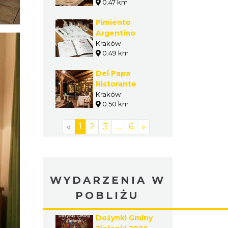
0.47 km
Pimiento
Argentino
Kraków
0.49 km
Del Papa
Ristorante
Kraków
0.50 km
«
1
2
3
…
6
»
WYDARZENIA W
POBLIŻU
Dożynki Gminy