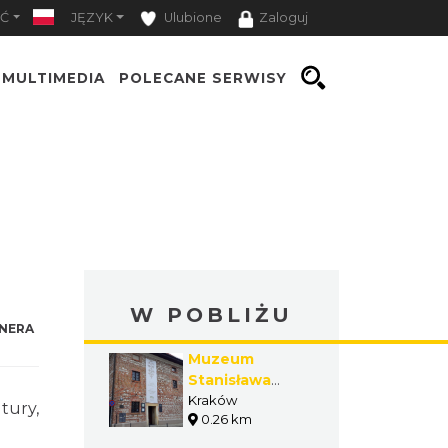
Ć
JĘZYK
Ulubione
Zaloguj
MULTIMEDIA
POLECANE SERWISY
W POBLIŻU
NERA
Muzeum
Stanisława
Wyspiańskiego
Kraków
tury,
0.26 km