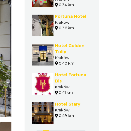
0.34 km
Fortuna Hotel
Kraków
0.36 km
Hotel Golden
Tulip
Kraków
0.40 km
Hotel Fortuna
Bis
Kraków
0.41 km
Hotel Stary
Kraków
0.49 km