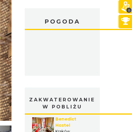
0
POGODA
ZAKWATEROWANIE
W POBLIŻU
Benedict
Hostel
Kraków