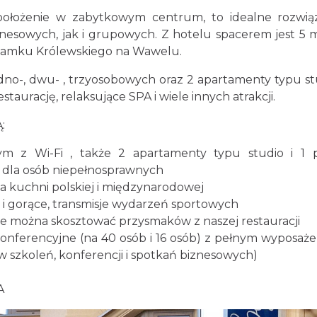
ołożenie w zabytkowym centrum, to idealne rozwią
nesowych, jak i grupowych. Z hotelu spacerem jest 5 
Zamku Królewskiego na Wawelu.
edno-, dwu- , trzyosobowych oraz 2 apartamenty typu st
aurację, relaksujące SPA i wiele innych atrakcji.
:
ym z Wi-Fi , także 2 apartamenty typu studio i 1 
 dla osób niepełnosprawnych
nia kuchni polskiej i międzynarodowej
e i gorące, transmisje wydarzeń sportowych
e można skosztować przysmaków z naszej restauracji
onferencyjne (na 40 osób i 16 osób) z pełnym wyposaż
 szkoleń, konferencji i spotkań biznesowych)
A