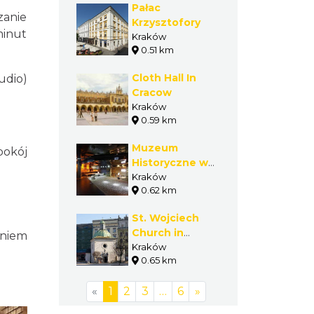
Pałac
zanie
Krzysztofory
minut
Kraków
0.51 km
Cloth Hall In
udio)
Cracow
Kraków
0.59 km
Muzeum
pokój
Historyczne w
podziemiach
Kraków
0.62 km
Krakowa
St. Wojciech
Church in
eniem
Cracow
Kraków
0.65 km
«
1
2
3
…
6
»