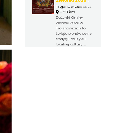
Zielonki 2026 w
Trojanowicach
Trojanowice
2026-08-22
8.50 km
Dożynki Gminy
Zielonki 2026 w
Trojanowicach to
święto plonów pełne
tradycji, muzyki i
lokalnej kultury.
Obrzędy
dożynkowe,
występy
artystyczne,
integracja
kulturalna i wspólna
zabawa tworzą
wyjątkowy weekend
dla mieszkańców
oraz gości.