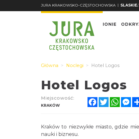
|
JURA KRAKOWSKO-CZĘSTOCHOWSKA
SLASKIE.
O REGIONIE
ODKRY
Główna
Noclegi
Hotel Logos
Hotel Logos
Miejscowość:
Facebook
Twitter
Whats
Me
KRAKÓW
Kraków to niezwykłe miasto, gdzie miejs
nauki i biznesu.