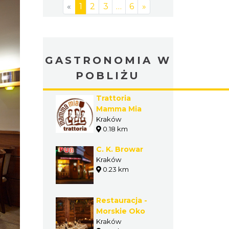
«
1
2
3
…
6
»
GASTRONOMIA W
POBLIŻU
Trattoria
Mamma Mia
Kraków
0.18 km
C. K. Browar
Kraków
0.23 km
Restauracja -
Morskie Oko
Kraków