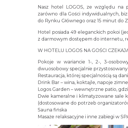
Nasz hotel LOGOS, ze względu na p
zarówno dla Gości indywidualnych, biz
do Rynku Głównego oraz 15 minut do 
Hotel posiada 49 eleganckich pokoi (j
z darmowym dostępem do internetu, rest
W HOTELU LOGOS NA GOŚCI CZEKAJĄ
Pokoje w wariancie 1-, 2-, 3-osobow
dwuosobowy specjalnie przystosowany
Restauracja, której specjalnością są da
Drink Bar – wina, koktajle, napoje zimn
Logos Garden – wewnętrzne patio, gdzi
Dwie kameralne i klimatyzowane sale k
(dostosowane do potrzeb organizatorów
Sauna fińska
Masaże relaksacyjne i inne zabiegi w SP