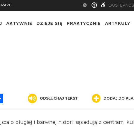
TRAVEL
DOSTĘPNOŚ
J
AKTYWNIE
DZIEJE SIĘ
PRAKTYCZNIE
ARTYKUŁY
App
ssenger
Share
ODSŁUCHAJ TEKST
DODAJ DO PLA
ca o długiej i barwnej historii sąsiadują z centrami kul